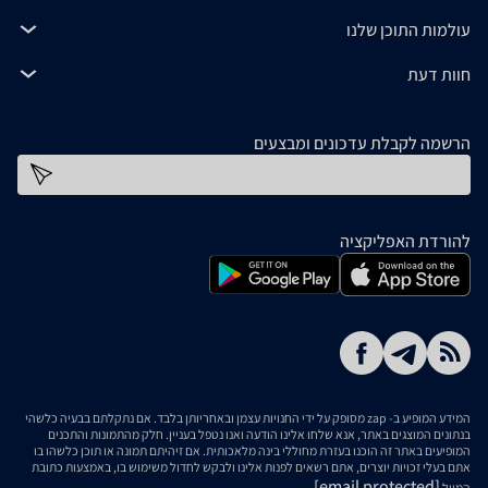
עולמות התוכן שלנו
חוות דעת
הרשמה לקבלת עדכונים ומבצעים
כתובת דוא''ל
להורדת האפליקציה
המידע המופיע ב- zap מסופק על ידי החנויות עצמן ובאחריותן בלבד. אם נתקלתם בבעיה כלשהי
בנתונים המוצגים באתר, אנא שלחו אלינו הודעה ואנו נטפל בעניין. חלק מהתמונות והתכנים
המופיעים באתר זה הוכנו בעזרת מחוללי בינה מלאכותית. אם זיהיתם תמונה או תוכן כלשהו בו
אתם בעלי זכויות יוצרים, אתם רשאים לפנות אלינו ולבקש לחדול משימוש בו, באמצעות כתובת
[email protected]
המייל