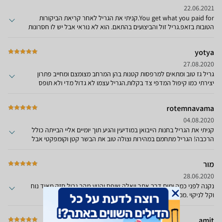
22.06.2021
You get what you paid for.קניתי את הגריל לאחר קריאת הביקורות
הטובות בזאפ.גריל זול והביצועים בהתאם. הוא לא נוראי אבל יש לו חסרונות
ואם הייתי צריך לבחור שוב הייתי מוסיף 1000 שקל וקונה גריל
אחר.הכפתורים של הגז מפלסטיק זול וקשה לי להאמין שיחזיקו לאורך זמן.
yotya
הבעיה העיקרית שלו (בניגוד לביקורות שכתבו פה) הוא חימום לא אחיד של
הרשת. כל החצי שקרוב לחזית לא מתחמם מספיק. אם אני שם שיפודים על
27.08.2020
קצה הגריל לוקח להם שעות להיצלות, אבל אם אני שם אותם יותר "בפנים"
גריל גז טוב ומתאים למרפסות קטנות בהן המרחב מצומצם ומחייב פתרון
הם מוכנים תוך כמה דקות.אם אני שם קבבים במרכז הגריל אז קצה אחד
יצירתי כמו קיפול המדפי צד בקלות.הגריל עצמו לא גדול מדי ולא תופס
שלהם (הפנימי) נשרף בעוד הקצה השני (החיצוני) כמעט שלא נצלה.
יותר מדי מקום. שטח הצלייה עצמו גדול ונמצא על כמעט 90% משטח
למעשה רק כחצי משטח הרשת שמיש.
הגריל עצמו עם רשתות ברזל יצוק, 3 מבערים טובים עם שליטה טובה
rotemnavama
ופשוטה בעצמת האש והחום.הרכבתי בעצמי (יותר קל מלבנות רהיט של
איקאה...) וגיליתי שלבלון הגז יש מקום נוח שלא מצריך יותר מדי מאמצים
04.08.2020
להוציא אותו ולהכניס בכל פעם שמכינים בשר על הגריל. בקיצור, מומלץ
קניתי את הגריל בחנות הייבואן במודיעין והגיע תוך יומיים אליי הבייתה כולל
בחום למי שמכין בשר בכמויות קטנות או בינוניות ולא רוצה לתפוס הרבה
הרכבה! הגריל מתחמם במהירות וצולה טוב את הבשר קטן וקומפקטי אבל
מקום.
מאוד חזקמרוצה מאוד מהקנייה!
מור
28.06.2020
נקנה לפני כמה ימים דרך אתר וואלה שופס והגיע מהר.גריל חזק מאוד נוח
וקל לניקוי .ממליץ בחום רב.
amit