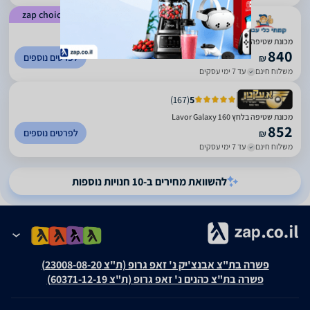
שלעבודה ממושכת יש צורך באוזניות נגד רעש.אני הייתי חסר נסיון בתחום
zap choice
זה (קניתי על "עיוור"), וההמלצה שלי - לכו קודם לחנות תצוגה ובקשו
)
1360
(
4.61
להפעיל את המכשיר. שאלו בדיוק מה מגיע עם המכשיר, האם זה דורש
מכונת שטיפה GALAXY 160+‎אביזרים
מקור מים קבוע.
840
לפרטים נוספים
₪
משלוח חינם
עד 7 ימי עסקים
)
167
(
5
‏מכונת שטיפה בלחץ Lavor Galaxy 160
852
לפרטים נוספים
₪
משלוח חינם
עד 7 ימי עסקים
להשוואת מחירים ב-10 חנויות נוספות
פשרה בת"צ אבנצ'יק נ' זאפ גרופ (ת"צ 23008-08-20)
פשרה בת"צ כהנים נ' זאפ גרופ (ת"צ 60371-12-19)