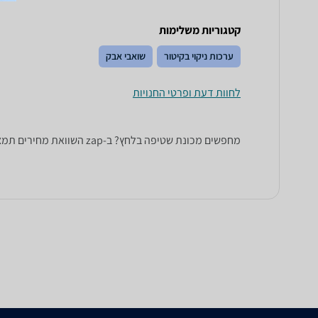
קטגוריות משלימות
ערכות ניקוי בקיטור
שואבי אבק
לחוות דעת ופרטי החנויות
מחפשים מכונת שטיפה בלחץ? ב-zap השוואת מחירים תמצאו מגוון מכונות שטיפה בלחץ קיטור של טובי היצרנים: Karcher, Lavor, Makita, Bosch ועוד.