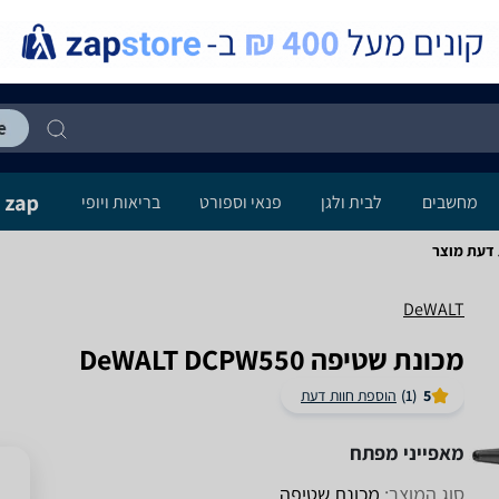
מחשבים
לבית ולגן
פנאי וספורט
בריאות ויופי
DeWALT
‏מכונת שטיפה DeWALT DCPW550
5
(1)
הוספת חוות דעת
מאפייני מפתח
סוג המוצר:
מכונת שטיפה