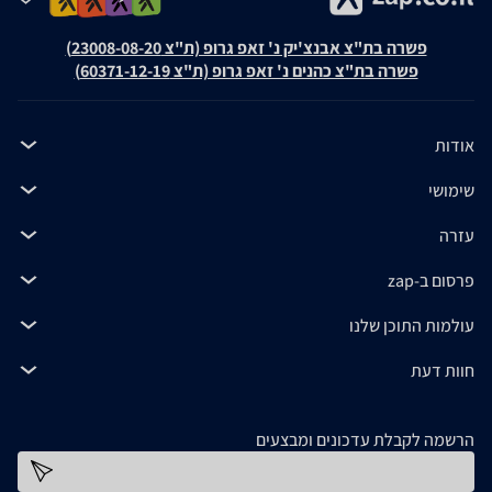
פשרה בת"צ אבנצ'יק נ' זאפ גרופ (ת"צ 23008-08-20)
פשרה בת"צ כהנים נ' זאפ גרופ (ת"צ 60371-12-19)
אודות
שימושי
עזרה
פרסום ב-zap
עולמות התוכן שלנו
חוות דעת
הרשמה לקבלת עדכונים ומבצעים
כתובת דוא''ל