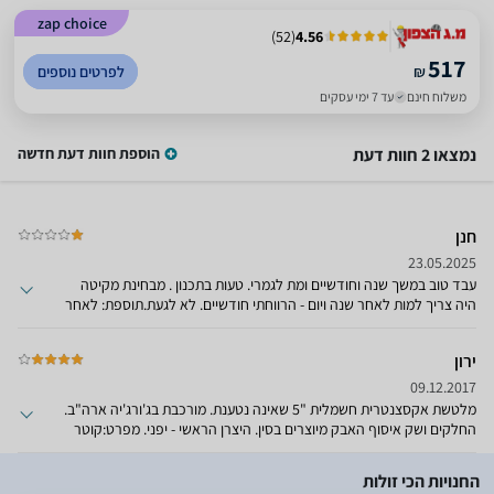
zap choice
)
52
(
4.56
517
₪
לפרטים נוספים
משלוח חינם
עד 7 ימי עסקים
נמצאו 2 חוות דעת
הוספת חוות דעת חדשה
חנן
23.05.2025
עבד טוב במשך שנה וחודשיים ומת לגמרי. טעות בתכנון . מבחינת מקיטה
היה צריך למות לאחר שנה ויום - הרווחתי חודשיים. לא לגעת.תוספת: לאחר
שהמכשיר מת, פרקתי אותו והתחלתי לנער את כל החיבורים החשמליים.
פתאום חזר לעבוד. הלך איזשהו מגע. מכשיר כזה רועד כל הזמן. אמינות
ירון
המגעים וחוזקם היא קריטית. מכאן שאינני משנה את דעתי על המכשיר -
אמינות נמוכה. נראה כמה זמן יעבוד עד שאאלץ שוב לנער את המגעים.
09.12.2017
מלטשת אקסצנטרית חשמלית "5 שאינה נטענת. מורכבת בג'ורג'יה ארה"ב.
החלקים ושק איסוף האבק מיוצרים בסין. היצרן הראשי - יפני. מפרט:קוטר
כרית ונייר הליטוש - "5 כאמור.קוטר המסלול האקסצנטרי בזמן עבודה: 2.5
ס"מ בערך.מהירות הסיבוב האקסצנטרי (רטיטות): 12,000 לדקה, על פי
החנויות הכי זולות
היצרן. (להבדיל ממהירות הסיבוב הצירית שנמוכה בהרבה מהנתון