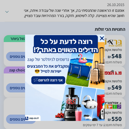
26.10.2015
אומנם זו הראשונה שהתנסיתי בה, אך אחרי שנה של עבודה איתה, אני
חושב שהיא מצויינת. קלה לשימוש, חזקה, בורר המהירויות עובד מצויין,
המיכל לאיסוף נסורת ואבק אומנם קטן אך עושה את העבודה היטב.
החנויות הכי זולות
הזול ביותר
)
920
(
4.09
מלטשת אקצנטרית "5 אלקטרונית MAKITA
548
לפרטים נוספים
₪
משלוח חינם
עד 7 ימי עסקים
zap choice
)
52
(
4.56
מלטשת אקצנטרית אלקטרונית חשמלית "5 MAKITA BO5041 מקיטה
549
לפרטים נוספים
₪
משלוח חינם
עד 7 ימי עסקים
)
220
(
5
מלטשת אקצנטרית "5 עם בורר מהירות BO5041 מתוצרת Makita
550
לפרטים נוספים
₪
משלוח חינם
עד 7 ימי עסקים