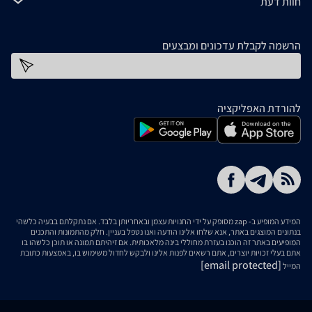
חוות דעת
הרשמה לקבלת עדכונים ומבצעים
כתובת דוא''ל
להורדת האפליקציה
המידע המופיע ב- zap מסופק על ידי החנויות עצמן ובאחריותן בלבד. אם נתקלתם בבעיה כלשהי
בנתונים המוצגים באתר, אנא שלחו אלינו הודעה ואנו נטפל בעניין. חלק מהתמונות והתכנים
המופיעים באתר זה הוכנו בעזרת מחוללי בינה מלאכותית. אם זיהיתם תמונה או תוכן כלשהו בו
אתם בעלי זכויות יוצרים, אתם רשאים לפנות אלינו ולבקש לחדול משימוש בו, באמצעות כתובת
[email protected]
המייל