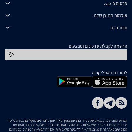
פרסום ב-zap
עולמות התוכן שלנו
חוות דעת
הרשמה לקבלת עדכונים ומבצעים
כתובת דוא''ל
להורדת האפליקציה
המידע המופיע ב- zap מסופק על ידי החנויות עצמן ובאחריותן בלבד. אם נתקלתם בבעיה כלשהי
בנתונים המוצגים באתר, אנא שלחו אלינו הודעה ואנו נטפל בעניין. חלק מהתמונות והתכנים
המופיעים באתר זה הוכנו בעזרת מחוללי בינה מלאכותית. אם זיהיתם תמונה או תוכן כלשהו בו