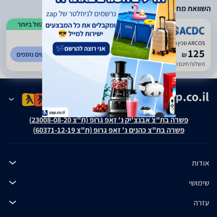
השוואת מחירים
הזול ביותר
)
67
(
5
ARCOS סכין מטבח 13 סמ ידית בקלית דגם 2812
125
לפרטים נוספים
₪
משלוח חינם
עד 7 ימי עסקים
פשרה בת"צ אבנצ'יק נ' זאפ גרופ (ת"צ 23008-08-20)
פשרה בת"צ כהנים נ' זאפ גרופ (ת"צ 60371-12-19)
אודות
שימושי
עזרה