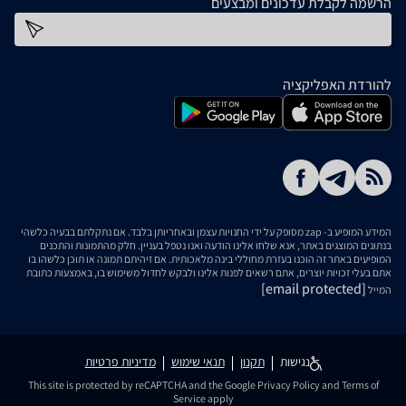
הרשמה לקבלת עדכונים ומבצעים
כתובת דוא''ל
להורדת האפליקציה
המידע המופיע ב- zap מסופק על ידי החנויות עצמן ובאחריותן בלבד. אם נתקלתם בבעיה כלשהי
בנתונים המוצגים באתר, אנא שלחו אלינו הודעה ואנו נטפל בעניין. חלק מהתמונות והתכנים
המופיעים באתר זה הוכנו בעזרת מחוללי בינה מלאכותית. אם זיהיתם תמונה או תוכן כלשהו בו
אתם בעלי זכויות יוצרים, אתם רשאים לפנות אלינו ולבקש לחדול משימוש בו, באמצעות כתובת
[email protected]
המייל
נגישות
תקנון
תנאי שימוש
מדיניות פרטיות
This site is protected by reCAPTCHA and the Google
Privacy Policy
and
Terms of
Service
apply