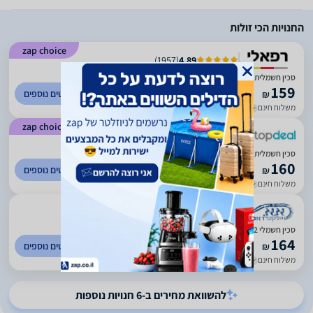
החנויות הכי זולות
zap choice
)
1957
(
4.89
סכין חשמלית Selmor SE-62 120W
159
לפרטים נוספים
₪
משלוח חינם
עד 5 ימי עסקים
zap choice
)
430
(
5
סכין חשמלית סלמור Selmor SE62
160
לפרטים נוספים
₪
משלוח חינם
עד 4 ימי עסקים
)
184
(
5
‏סכין חשמלי Selmor SE62 סלמור
164
לפרטים נוספים
₪
משלוח חינם
עד 7 ימי עסקים
להשוואת מחירים ב-6 חנויות נוספות