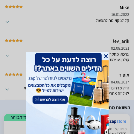
Mike
16.01.2022
קל לניקוי ונוח לתפעול
lev_arik
02.08.2021
ערכתי מחקר לא קטן לפני הקניה , יש לי נסיום של 10 שנים עם
קולמן.עוצמת אש גבוהה מאוד , לאחר 10 שנים עם הגלקסי הקודם
התחדשתישיפרו משמעותית את המבערים.גובה הגריל מושלם לעבודה
ממושכת.
אופיר
04.08.2017
גריל מדהים, יציב וחזק.מבערים המפזרים את החום באופן אחיד.עברתי
לגיל זה אחרי שהתייאשתי מוובר
השוואת מחירים
הזול ביותר
ביטחון בשירות
מסופק ע״י מוכר חיצוני
גריל ‏גז Galaxy גריל גז 3 מבערים מדפים מתקפלים Coleman יבואן רשמי