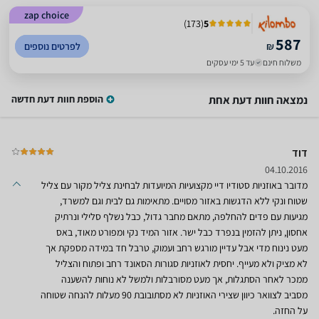
zap choice
)
173
(
5
587
₪
לפרטים נוספים
משלוח חינם
עד 5 ימי עסקים
נמצאה חוות דעת אחת
הוספת חוות דעת חדשה
דוד
04.10.2016
מדובר באוזניות סטודיו דיי מקצועיות המיועדות לבחינת צליל מקור עם צליל
שטוח ונקי ללא הדגשות באזור מסויים. מתאימות גם לבית וגם למשרד,
מגיעות עם פדים להחלפה, מתאם מחבר גדול, כבל נשלף סלילי ונרתיק
אחסון, ניתן להזמין בנפרד כבל ישר. אזור המיד נקי ומפורט מאוד, באס
מעט נינוח מדי אבל עדיין מורגש רחב ועמוק, טרבל חד במידה מספקת אך
לא מציק ולא מעייף. יחסית לאוזניות סגורות הסאונד רחב ופתוח והצליל
ממכר לאחר הסתגלות, אך מעט מסורבלות ולמשל לא נוחות להשענה
מסביב לצוואר כיוון שצירי האוזניות לא מסתובובת 90 מעלות להנחה שטוחה
על החזה.