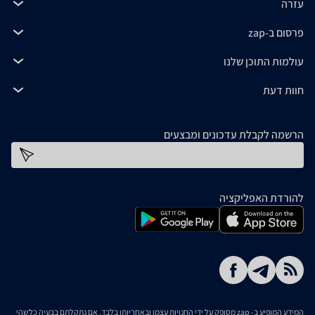
עזרה
פרסום ב-zap
עולמות התוכן שלנו
חוות דעת
הרשמה לקבלת עדכונים ומבצעים
כתובת דוא''ל
להורדת האפליקציה
המידע המופיע ב- zap מסופק על ידי החנויות עצמן ובאחריותן בלבד. אם נתקלתם בבעיה כלשהי