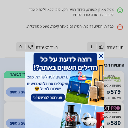
צליל מאוזן ומפורט, בידוד רעשי רקע טוב, ללא זליגת סאונד
לסביבה. תמורה טובה למחיר.
כבדות יחסית, גדולות יחסית גם לאחר קיפול, מעט מסורבלות.
חוו"ד עזרה
1
חוו"ד לא עזרה
0
החנויות הכי זולות
הזול ביותר
)
784
(
5
אוזניות אולפן מקצועיות SHURE SRH840 *במלאי מיידי*
579
לפרטים נוספים
₪
משלוח חינם
עד 7 ימי עסקים
)
443
(
5
אוזניות אולפניות סגורות Shure SRH840A
580
לפרטים נוספים
₪