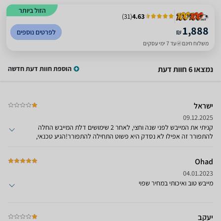
הזול ביותר
)
31
(
4.63
1,888
₪
לפרטים נוספים
משלוח חינם
עד 7 ימי עסקים
נמצאו 6 חוות דעת
הוספת חוות דעת חדשה
ישראל
09.12.2025
קניתי את המייבש לפני שנה וחצי, לאחר 2 שימושים דלת המייבש החלה
להתפורר זה אפילו לא נסדק היא פשוט התחילה להתפורר!הגיע טכנאי,
נתן לי חוות דעת שהסדקים לא באשמתי אלא בבעיה בייצור הדלת, החברה
שנותנת אחריות מתנערת מלעמוד מאחוריה ומבקשים עלות תיקון 30 אחוז
Ohad
מעלות המוצר!עכשיו הוא הומד כאבן שאין לה הופכין, אין לי מה לעשות עם
המייבש, אין דרך להשיג את החברה התומכת באחריות כי האחריות עברה
04.01.2023
לחברה אחרת שאים לי מושג מי היא, חבל שלא קראתי את הביקורות פה
מייבש טוב ואיכותי במחיר שפוי
באתר, עשיתי טעות! לא אתקרב יותר בחיים למוצרים של בקו!!!
יעקב