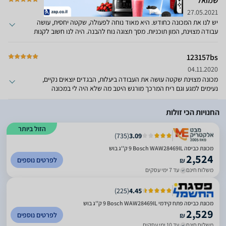
שמואל
ומרכך מאוד קצרה, כך שאם המכונה נמצאת תחת מדף יש קושי לשים
חומרים, אלא אם אתה לא דוחף את המכונה יותר מידי פנימה. הייתה לנו
27.05.2021
קודם מכונת מילה, ושם המגירה הייתה הרבה יותר ארוכה.
יש לנו את המכונה כחודש. היא מאוד נוחה לפעולה, שקטה יחסית, עושה
עבודה מצוינת, המון תוכניות. מסך תצוגה נוח להבנה. היה לנו חשוב לקנות
מהיבואן הרשמי כי שמענו דברים לא טובים על השירות של היבואנים
המקבילים.הדבר העיקרי שמעולה בה זה היכולת לעצור באמצע פעולה
123157bs
בכדי להכניס עוד בגדים.
04.11.2020
מכונה מצוינת שקטה עושה את העבודה ביעלות, הבגדים יוצאים נקיים,
נעימים למגע וגם ריח המרכך מורגש היטב מה שלא היה לי במכונה
הקודמת. יש תוכנית חיסכון בזמן וגם בחשמל קלה לשימוש יש נעילת ילדים
שזה מאוד חשוב פשוט עשינו עסקה מוצלחת ומשתלמת ממליצה בחום
החנויות הכי זולות
הזול ביותר
)
735
(
3.09
מכונת כביסה Bosch WAW28469IL ‏9 ‏ק''ג בוש
2,524
לפרטים נוספים
₪
משלוח חינם
עד 7 ימי עסקים
)
225
(
4.45
מכונת כביסה ‏פתח קידמי Bosch WAW28469IL ‏9 ‏ק''ג בוש
2,529
לפרטים נוספים
₪
משלוח חינם
עד 10 ימי עסקים