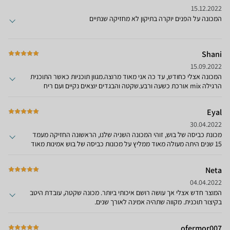
15.12.2022
המכונה על הפנים יוקרה בתיקון לא מחזיקה שנתיים
Shani
15.09.2022
המכונה אצלי כחודש, עד כה אני מאוד מרוצה.מגוון תוכניות כאשר התוכנית
הרגילה mix אורכת כשעה ורבע.שקטה והבגדים יוצאים נקיים ועם ריח
טוב.חיסרון יחיד כרגע- מצטברים מים בגומיה בסיום כל הפעלה, אני
מקפידה לנגב כדי שלא יצטבר עובש.
Eyal
30.04.2022
מכונת כביסה של בוש, זוהי המכונה השניה שלנו, הראשונה החזיקה מעמד
15 שנים היתה מעולה מאוד ממליץ על מכונות כביסה של בוש אמינות מאוד
נוחות להפעלה עושות עבודה טובה מרוצה מאוד אמשיך לקנות גם בעתיד
Neta
04.04.2022
המוצר חדש אצלי אך עושה רושם איכותי ביותר. מכונה שקטה, עובדת היטב
בקיצור תוכנית. מקווה שתהיה אמינה לאורך שנים.
ofermor007