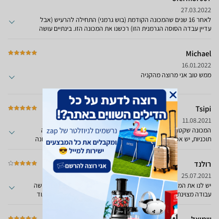
27.03.2022
לאחר 16 שנים שהמכונה הקודמת (בוש גרמני) התחילה להרעיש (אבל
עדיין עבדה הסוסה הגרמנית הזו) רכשנו את המכונה הזו. בינתיים עושה
רושם מעולה. יש גם 5 שנים הרחבת אחריות תמורת 199 שקלים שזה
מעולה. הרבה תוכניות, קלה להפעלה ושקטה יחסית.
Michael
16.01.2022
ממש טוב אני מרוצה מהקניה
Tsipi
11.08.2021
המכונה שקטה במיוחד, קלה לתפעול, הבגדים יוצאים נקיים, יש הרבה
תוכניות, יש אפשרות להכניס בגדים באמצע הפעולה, בעלת תצוגה נכונה
עם אפשרות נעילת פעולות כדי למנוע שינויים לא מכוונים באמצע פעולה,
חסכונית בחשמל וגם במים, ניתן לקצר משך פעולה של כל תוכנית תוך
רולנד
שמירה על אכות הניקוי (צורך יותר חשמל). בשורה התחתונה - המוצר
מעולה, מרוצים מאוד.
25.07.2021
יש לנו את המכונה פחות משבוע. מאוד נוחה לפעולה, שקטה מאוד, עושה
עבודה מצוינת, המון תוכניות, כולל תוכנית של 15 דקות. לוח בקרה מאוד
יפה, ברור ונוח. אפשר לעצור בזמן פעולה כמו מדיח כלים. 2 דברים מציקים:
מצפצפת בסיום הפעולה עד שלא תגיע אליה. ומגירה של אבקת כביסה