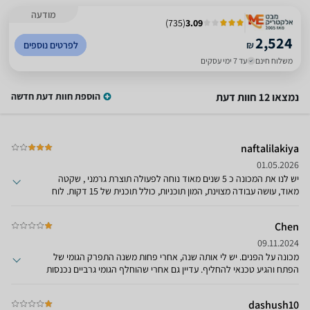
מודעה
)
735
(
3.09
2,524
₪
לפרטים נוספים
משלוח חינם
עד 7 ימי עסקים
נמצאו 12 חוות דעת
הוספת חוות דעת חדשה
naftalilakiya
01.05.2026
יש לנו את המכונה כ 5 שנים מאוד נוחה לפעולה תוצרת גרמני , שקטה
מאוד, עושה עבודה מצוינת, המון תוכניות, כולל תוכנית של 15 דקות. לוח
בקרה מאוד יפה, ברור ונוח אך כבר מתחילה להשמיע רעשים של הזדקנות
מכיוון המייסבים.כאן נמדדת מבחן האמינות של היבואן הרשמי,האם יקח
Chen
אחריות ויתן שירות בהתאם למסגרת האחריות (5 שנים כול ההרחבה).
09.11.2024
מכונה על הפנים. יש לי אותה שנה, אחרי פחות משנה התפרק הגומי של
הפתח והגיע טכנאי להחליף. עדיין גם אחרי שהוחלף הגומי גרביים נכנסות
ברווח בין הדלת לתוף וסותם את הפילטר. המכונה גם קורעת בגדים עדינים.
היה לי לפני מכונה פשוטה ב 1000 שקל שהחזיקה 20 שנה בלי שום תקלה.
dashush10
לא להתקרב למכונה הזו!!!