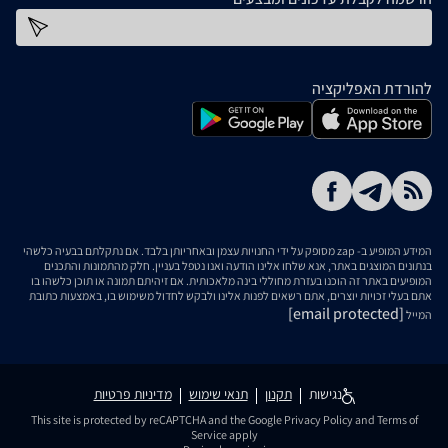
כתובת דוא''ל
להורדת האפליקציה
המידע המופיע ב- zap מסופק על ידי החנויות עצמן ובאחריותן בלבד. אם נתקלתם בבעיה כלשהי
בנתונים המוצגים באתר, אנא שלחו אלינו הודעה ואנו נטפל בעניין. חלק מהתמונות והתכנים
המופיעים באתר זה הוכנו בעזרת מחוללי בינה מלאכותית. אם זיהיתם תמונה או תוכן כלשהו בו
אתם בעלי זכויות יוצרים, אתם רשאים לפנות אלינו ולבקש לחדול משימוש בו, באמצעות כתובת
[email protected]
המייל
נגישות
תקנון
תנאי שימוש
מדיניות פרטיות
This site is protected by reCAPTCHA and the Google
Privacy Policy
and
Terms of
Service
apply