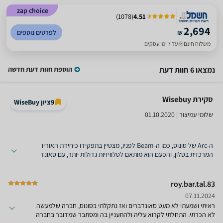
zap choice
)
1078
(
4.51
2,694
₪
לפרטים נוספים
משלוח חינם
עד 7 ימי עסקים
נמצאו 6 חוות דעת
הוספת חוות דעת חדשה
סקירת Wisebuy ‏
9
ציון WiseBuy
שלומי עמיצור | 01.10.2020
ה-Arc של סונוס, כמו ה-Beam לפניו, מצטיין בתפקידו כיחידת האודיו
המרכזית בסלון, והפעם הוא מותאם לטלוויזיות גדולות יותר, עם סאונד
מפורט ועוצמתי יותר ועם תמיכה ב-Dolby Atmos. עם אפליקציה נוחה
למדי הוא מאפשר הזרמה של מוזיקה על גבי הרשת הביתית ויש לו תמיכה
בחיבור לרמקולים נוספים. למרות שהוא לא יכול להחליף מערכת קולנוע
roy.bar.tal.83
ביתית מלאה, הוא ...
07.11.2024
ראיתי ושמעתי לא מעט סאונדברים ואז נתקלתי בסונוס, חברה שלמעשה
לא הכרתי. התחלתי לקרוא עליה ולהתעניין בה ומסתבר שמדובר בחברה