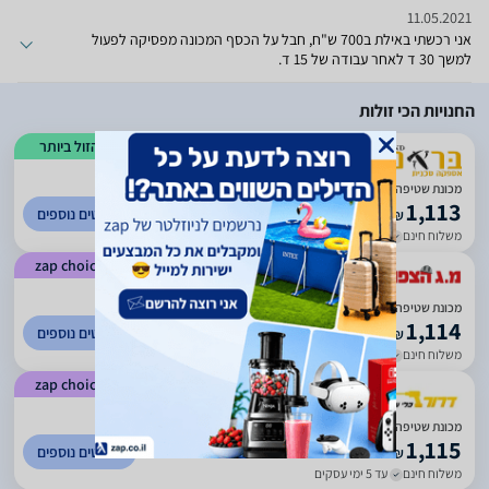
לא לתקן את המכונהשרות גרוע חסר כל היגיון
11.05.2021
אני רכשתי באילת ב700 ש"ח, חבל על הכסף המכונה מפסיקה לפעול
למשך 30 ד לאחר עבודה של 15 ד.
החנויות הכי זולות
הזול ביותר
)
920
(
4.09
מכונת שטיפה 160בר S-WASHER
1,113
לפרטים נוספים
₪
משלוח חינם
עד 7 ימי עסקים
zap choice
)
52
(
4.56
מכונת שטיפה 160BAR מבית S-washer
1,114
לפרטים נוספים
₪
משלוח חינם
עד 7 ימי עסקים
zap choice
)
379
(
4.94
מכונת שטיפה בלחץ חשמלית 160 באר S-WASHER 18595 2200W
1,115
לפרטים נוספים
₪
משלוח חינם
עד 5 ימי עסקים