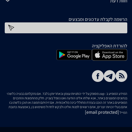
חוות דעת
הרשמה לקבלת עדכונים ומבצעים
כתובת דוא''ל
להורדת האפליקציה
המידע המופיע ב- zap מסופק על ידי החנויות עצמן ובאחריותן בלבד. אם נתקלתם בבעיה כלשהי
בנתונים המוצגים באתר, אנא שלחו אלינו הודעה ואנו נטפל בעניין. חלק מהתמונות והתכנים
המופיעים באתר זה הוכנו בעזרת מחוללי בינה מלאכותית. אם זיהיתם תמונה או תוכן כלשהו בו
אתם בעלי זכויות יוצרים, אתם רשאים לפנות אלינו ולבקש לחדול משימוש בו, באמצעות כתובת
[email protected]
המייל