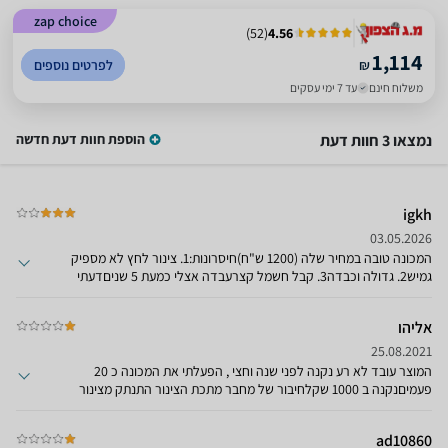
zap choice
)
52
(
4.56
1,114
₪
לפרטים נוספים
משלוח חינם
עד 7 ימי עסקים
נמצאו 3 חוות דעת
הוספת חוות דעת חדשה
igkh
03.05.2026
המכונה טובה במחיר שלה (1200 ש"ח)חיסרונות:1. צינור לחץ לא מספיק
גמיש2. גדולה וכבדה3. קבל חשמל קצרעבדה אצלי כמעת 5 שניםדעתי
המכונה עושה את העבודה
אליהו
25.08.2021
המוצר עובד לא רע נקנה לפני שנה וחצי , הפעלתי את המכונה כ 20
פעמיםנקנה ב 1000 שקלחיבור של מחבר מתכת הצינור התנתק מצינור
הגומי שלחתי את המוצר לתיקון ולקבלת הצעת מחיר היבואן פלד אספקה
טכנית בע"מ נתן הצעת תיקון של 600 שקל מעמ = 702 שקליםהיבואן פשוט
ad10860
לא לוקח אחריות לתקן את המוצר מעדיף לתת הצעת מחיר לא סבירה כדי