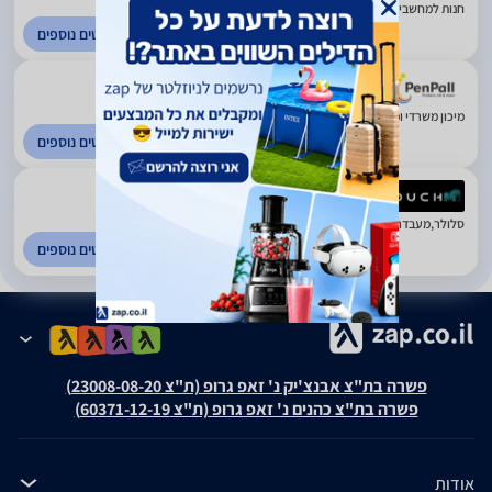
חנות למחשבים וציוד היקפי. ראשון לציון
לפרטים נוספים
5
(83)
מיכון משרדי ומכשירי חשמל. ראשון לציון
לפרטים נוספים
5
(431)
סלולר,מעבדה, אביזרים, גיימינג ומשחקים. פריסה ארצית
לפרטים נוספים
פשרה בת"צ אבנצ'יק נ' זאפ גרופ (ת"צ 23008-08-20)
פשרה בת"צ כהנים נ' זאפ גרופ (ת"צ 60371-12-19)
אודות