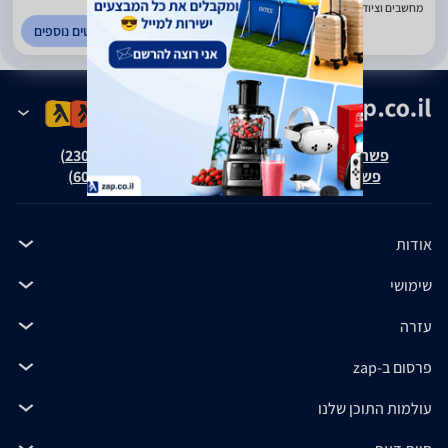
מחשבים וציוד היקפי. ראשון לציון
לפרטים נוספים
פשרה בת"צ אבנצ'יק נ' זאפ גרופ (ת"צ 23008-08-20)
פשרה בת"צ כהנים נ' זאפ גרופ (ת"צ 60371-12-19)
אודות
שימושי
עזרה
פרסום ב-zap
עולמות התוכן שלנו