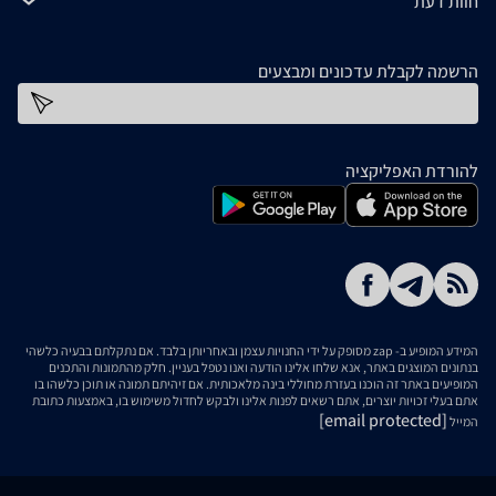
חוות דעת
הרשמה לקבלת עדכונים ומבצעים
כתובת דוא''ל
להורדת האפליקציה
המידע המופיע ב- zap מסופק על ידי החנויות עצמן ובאחריותן בלבד. אם נתקלתם בבעיה כלשהי
בנתונים המוצגים באתר, אנא שלחו אלינו הודעה ואנו נטפל בעניין. חלק מהתמונות והתכנים
המופיעים באתר זה הוכנו בעזרת מחוללי בינה מלאכותית. אם זיהיתם תמונה או תוכן כלשהו בו
אתם בעלי זכויות יוצרים, אתם רשאים לפנות אלינו ולבקש לחדול משימוש בו, באמצעות כתובת
[email protected]
המייל