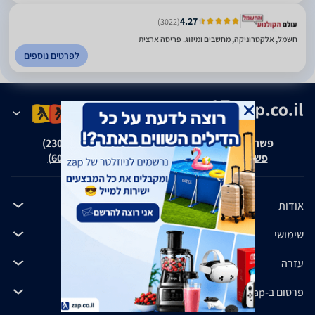
4.27
(3022)
חשמל, אלקטרוניקה, מחשבים ומיזוג. פריסה ארצית
לפרטים נוספים
פשרה בת"צ אבנצ'יק נ' זאפ גרופ (ת"צ 23008-08-20)
פשרה בת"צ כהנים נ' זאפ גרופ (ת"צ 60371-12-19)
אודות
שימושי
עזרה
פרסום ב-zap