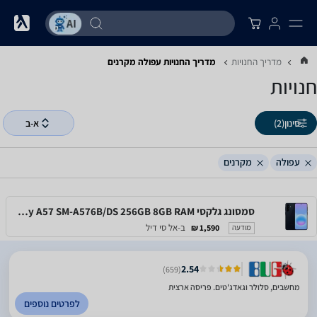
מדריך החנויות
מדריך החנויות ‏עפולה ‏מקרנים
חנויות
סינון
(2)
א-ב
עפולה
מקרנים
סמסונג גלקסי Samsung Galaxy A57 SM-A576B/DS 256GB 8GB RAM
ב-אל סי דיל
1,590 ₪
מודעה
2.54
(659)
מחשבים, סלולר וגאדג'טים. פריסה ארצית
לפרטים נוספים