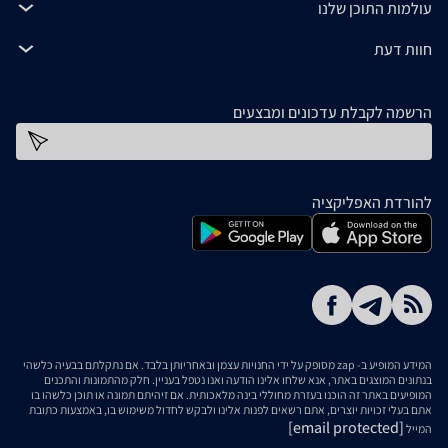
עולמות התוכן שלנו
חוות דעת
הרשמה לקבלת עדכונים ומבצעים
כתובת דוא''ל
להורדת האפליקציה
המידע המופיע ב- zap מסופק על ידי החנויות עצמן ובאחריותן בלבד. אם נתקלתם בבעיה כלשהי
בנתונים המוצגים באתר, אנא שלחו אלינו הודעה ואנו נטפל בעניין. חלק מהתמונות והתכנים
המופיעים באתר זה הוכנו בעזרת מחוללי בינה מלאכותית. אם זיהיתם תמונה או תוכן כלשהו בו
אתם בעלי זכויות יוצרים, אתם רשאים לפנות אלינו ולבקש לחדול משימוש בו, באמצעות כתובת
[email protected]
המייל