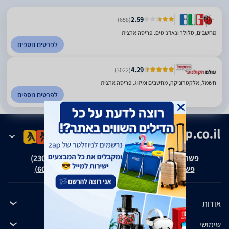
2.59
(658)
מחשבים, סלולר וגאדג'טים. פריסה ארצית
לפרטים נוספים
4.29
(3022)
חשמל, אלקטרוניקה, מחשבים ומיזוג. פריסה ארצית
לפרטים נוספים
פשרה בת"צ אבנצ'יק נ' זאפ גרופ (ת"צ 23008-08-20)
פשרה בת"צ כהנים נ' זאפ גרופ (ת"צ 60371-12-19)
אודות
שימושי