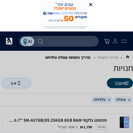
מדריך החנויות
מדריך החנויות ‏עפולה ‏טלויזיות
חנויות
סינון
(2)
א-ב
עפולה
טלויזיות
סמסונג גלקסי Samsung Galaxy A57 5G 6.7" SM-A576B/DS 256GB 8GB RAM
ב-סטור מובייל
1,790 ₪
מודעה