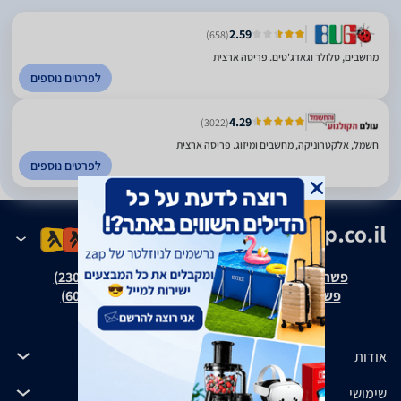
2.59
(658)
מחשבים, סלולר וגאדג'טים. פריסה ארצית
לפרטים נוספים
4.29
(3022)
חשמל, אלקטרוניקה, מחשבים ומיזוג. פריסה ארצית
לפרטים נוספים
פשרה בת"צ אבנצ'יק נ' זאפ גרופ (ת"צ 23008-08-20)
פשרה בת"צ כהנים נ' זאפ גרופ (ת"צ 60371-12-19)
אודות
שימושי