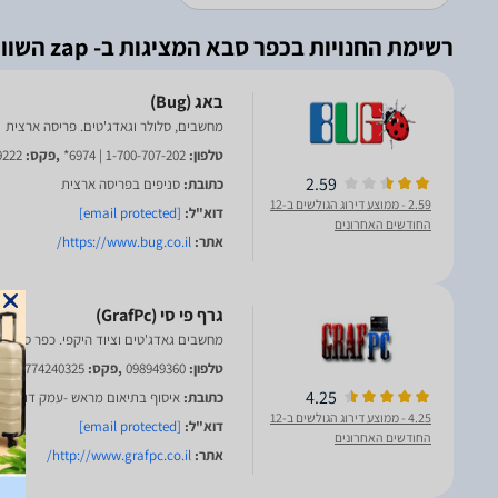
רשימת החנויות בכפר סבא המציגות ב- zap השוואת מחירים
מחשבים, סלולר וגאדג'טים. פריסה ארצית
טלפון:
1-700-707-202 | 6974*
,פקס:
9222
2.59
כתובת:
סניפים בפריסה ארצית
2.59
- ממוצע דירוג הגולשים ב-12
דוא"ל:
[email protected]
החודשים האחרונים
אתר:
https://www.bug.co.il/
מחשבים גאדג'טים וציוד היקפי. כפר סבא
טלפון:
098949360
,פקס:
0774240325
4.25
כתובת:
איסוף בתיאום מראש -עמק דותן 18, כפר סבא
4.25
- ממוצע דירוג הגולשים ב-12
דוא"ל:
[email protected]
החודשים האחרונים
אתר:
http://www.grafpc.co.il/