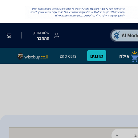
שלום אורח,
התחבר
מזגנים
zap cars
ב