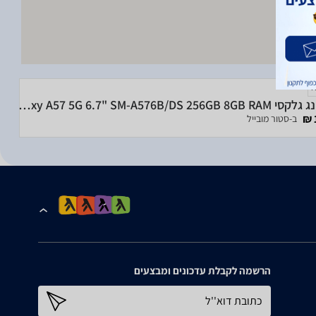
סמסונג גלקסי Samsung Galaxy A57 5G 6.7" SM-A576B/DS 256GB 8GB RAM
ב-סטור מובייל
הרשמה לקבלת עדכונים ומבצעים
כתובת דוא''ל