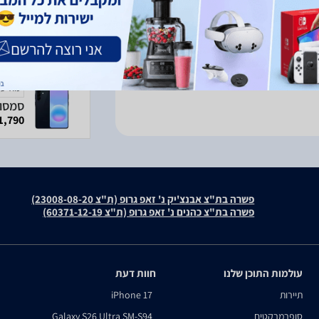
 ארצית
פרטים נוספים
מודעה
1,790 ₪
פשרה בת"צ אבנצ'יק נ' זאפ גרופ (ת"צ 23008-08-20)
פשרה בת"צ כהנים נ' זאפ גרופ (ת"צ 60371-12-19)
עולמות התוכן שלנו
חוות דעת
תיירות
iPhone 17
סופרמרקטים
Galaxy S26 Ultra SM-S94