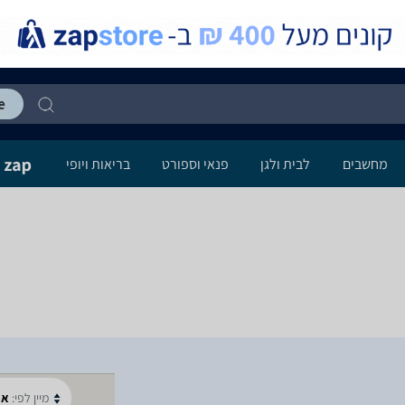
מחשבים
לבית ולגן
פנאי וספורט
בריאות ויופי
מיין לפי:
א-