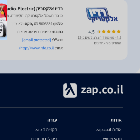
מוצרי חשמל אלקטרוניקה ותקשורת. פריסה
טלפון:
03-5605534
,פקס:
לא צויין
4.5
כתובת:
סניפים בפריסה ארצית
4.5
- ממוצע דירוג הגולשים ב-12
דוא"ל:
[email protected]
החודשים האחרונים
אתר:
http://www.rde.co.il/
אודות
עזרה
אודות zap.co.il
הקנייה ב-zap
תנאי שימוש
ביטולים והחזרות