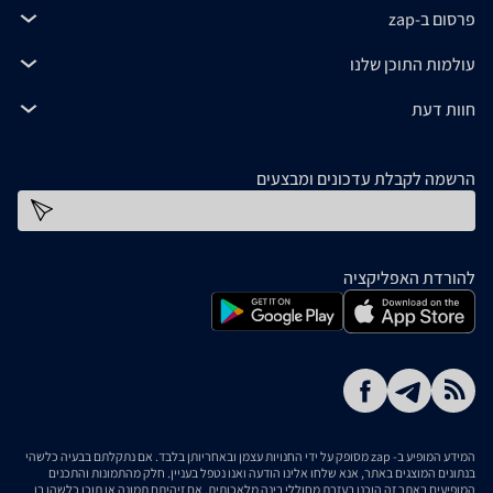
פרסום ב-zap
עולמות התוכן שלנו
חוות דעת
הרשמה לקבלת עדכונים ומבצעים
כתובת דוא''ל
להורדת האפליקציה
המידע המופיע ב- zap מסופק על ידי החנויות עצמן ובאחריותן בלבד. אם נתקלתם בבעיה כלשהי
בנתונים המוצגים באתר, אנא שלחו אלינו הודעה ואנו נטפל בעניין. חלק מהתמונות והתכנים
המופיעים באתר זה הוכנו בעזרת מחוללי בינה מלאכותית. אם זיהיתם תמונה או תוכן כלשהו בו