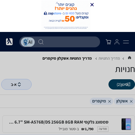
מדריך החנויות
מדריך החנויות ‏אשקלון ‏מיקסרים
חנויות
סינון
(2)
א-ב
אשקלון
מיקסרים
סמסונג גלקסי Samsung Galaxy A57 5G 6.7" SM-A576B/DS 256GB 8GB RAM
ב-סטור מובייל
1,790 ₪
מודעה