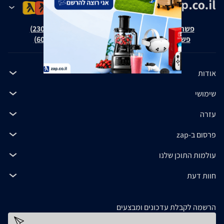
פשרה בת"צ אבנצ'יק נ' זאפ גרופ (ת"צ 23008-08-20)
פשרה בת"צ כהנים נ' זאפ גרופ (ת"צ 60371-12-19)
אודות
שימושי
עזרה
פרסום ב-zap
עולמות התוכן שלנו
חוות דעת
הרשמה לקבלת עדכונים ומבצעים
כתובת דוא''ל