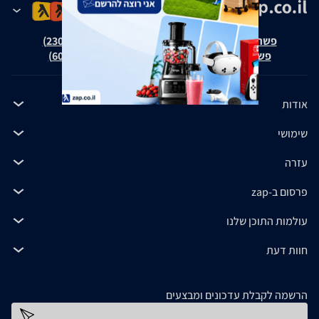
פשרה בת"צ אבנצ'יק נ' זאפ גרופ (ת"צ 23008-08-20)
פשרה בת"צ כהנים נ' זאפ גרופ (ת"צ 60371-12-19)
אודות
שימושי
עזרה
פרסום ב-zap
עולמות התוכן שלנו
חוות דעת
הרשמה לקבלת עדכונים ומבצעים
כתובת דוא''ל