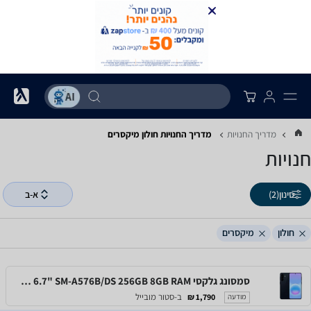
מדריך החנויות
מדריך החנויות ‏חולון ‏מיקסרים
חנויות
סינון
(2)
א-ב
חולון
מיקסרים
סמסונג גלקסי Samsung Galaxy A57 5G 6.7" SM-A576B/DS 256GB 8GB RAM
ב-סטור מובייל
1,790 ₪
מודעה