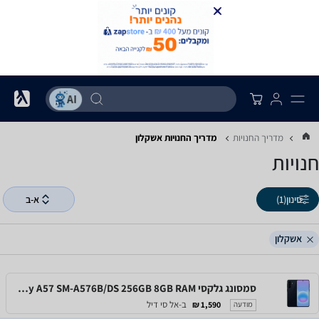
מדריך החנויות
מדריך החנויות ‏אשקלון
חנויות
סינון
(1)
א-ב
אשקלון
סמסונג גלקסי Samsung Galaxy A57 SM-A576B/DS 256GB 8GB RAM
ב-אל סי דיל
1,590 ₪
מודעה