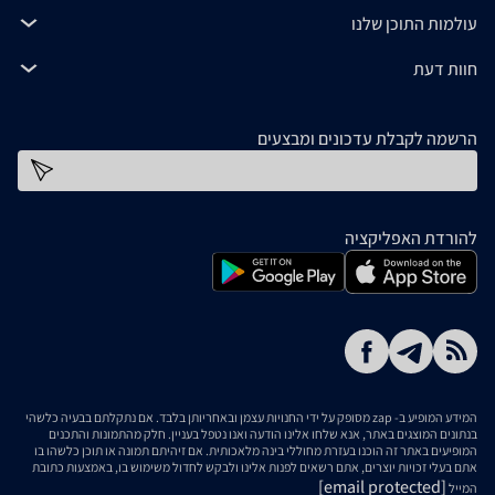
עולמות התוכן שלנו
חוות דעת
הרשמה לקבלת עדכונים ומבצעים
כתובת דוא''ל
להורדת האפליקציה
המידע המופיע ב- zap מסופק על ידי החנויות עצמן ובאחריותן בלבד. אם נתקלתם בבעיה כלשהי
בנתונים המוצגים באתר, אנא שלחו אלינו הודעה ואנו נטפל בעניין. חלק מהתמונות והתכנים
המופיעים באתר זה הוכנו בעזרת מחוללי בינה מלאכותית. אם זיהיתם תמונה או תוכן כלשהו בו
אתם בעלי זכויות יוצרים, אתם רשאים לפנות אלינו ולבקש לחדול משימוש בו, באמצעות כתובת
[email protected]
המייל