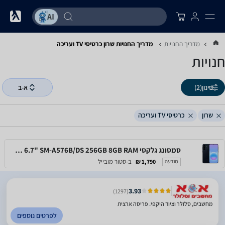
מדריך החנויות
מדריך החנויות ‏שרון ‏כרטיסי TV ועריכה
חנויות
סינון
(2)
א-ב
שרון
כרטיסי TV ועריכה
סמסונג גלקסי Samsung Galaxy A57 5G 6.7" SM-A576B/DS 256GB 8GB RAM
ב-סטור מובייל
1,790 ₪
מודעה
3.93
(1297)
מחשבים, סלולר וציוד היקפי. פריסה ארצית
לפרטים נוספים