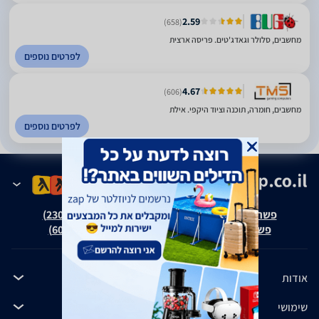
2.59
(658)
מחשבים, סלולר וגאדג'טים. פריסה ארצית
לפרטים נוספים
4.67
(606)
מחשבים, חומרה, תוכנה וציוד היקפי. אילת
לפרטים נוספים
פשרה בת"צ אבנצ'יק נ' זאפ גרופ (ת"צ 23008-08-20)
פשרה בת"צ כהנים נ' זאפ גרופ (ת"צ 60371-12-19)
אודות
שימושי