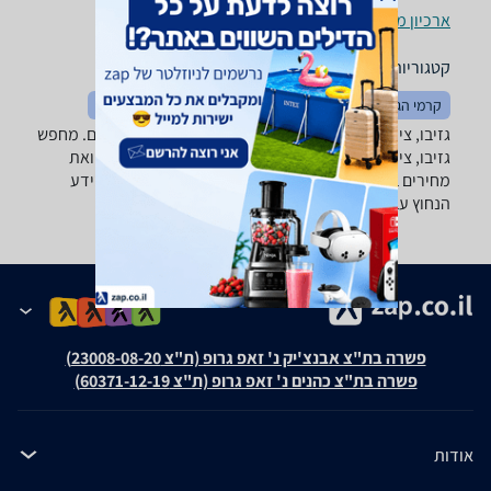
ארכיון מוצרים
קטגוריות משלימות
קרמי הגנה ושיזוף
מחסנים וארונות שירות
קמפינג וטיולים
גזיבו, ציליות ושמשיות ‏פרגולה ‏3x5 ‏מטר -נמצאו 1 מוצרים. מחפש
גזיבו, ציליות ושמשיות? רק בזאפ תמצאו חוות דעת, השוואת
מחירים ביותר מאלף חנויות בתחום פנאי וספורט וכל המידע
הנחוץ עבור קבלת החלטה חכמה!
פשרה בת"צ אבנצ'יק נ' זאפ גרופ (ת"צ 23008-08-20)
פשרה בת"צ כהנים נ' זאפ גרופ (ת"צ 60371-12-19)
אודות