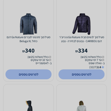
מעיל פוך לנשים מבית Go Nature גו נייצ'ר
מעיל פוך סינטטי לגברים Go Nature דגם
דגם CARIBOU - צבעים לבחירה - צבע
כחול Beluga XL
שחור מידה L
340
334
₪
₪
כולל משלוח (₪25)
כולל משלוח (₪25)
עד 7 ימי עסקים
עד 10 ימי עסקים
ב- וואלה שופס
ב- לאסטפרייס
(3227)
2.6
לפרטים נוספים
לפרטים נוספים