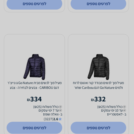
לפרטים נוספים
לפרטים נוספים
מעיל פוך לנשים מבודד קור ואטום לרוח
מעיל פוך לנשים מבית Go Nature גו נייצ'ר
ולמים Go Nature דגם Caribou שחור
דגם CARIBOU - צבעים לבחירה - צבע
46/XXXL
שחור מידה M
334
332
₪
₪
כולל משלוח (₪25)
כולל משלוח (₪25)
עד 10 ימי עסקים
עד 7 ימי עסקים
ב- לאסטפרייס
ב- וואלה שופס
(3227)
2.6
לפרטים נוספים
לפרטים נוספים