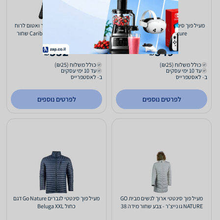
מעיל פוך סינטטי לגברים מבודד קור ורוח
מעיל פוך לנשים מבודד קור ואטום לרוח
Go Nature דגם Walrus
ולמים Go Nature דגם Caribou שחור
38/M
332
349
₪
₪
כולל משלוח (₪25)
כולל משלוח (₪25)
עד 10 ימי עסקים
עד 10 ימי עסקים
ב- לאסטפרייס
ב- לאסטפרייס
לפרטים נוספים
לפרטים נוספים
מעיל פוך סינטטי ארוך לנשים מבית GO
מעיל פוך סינטטי לגברים Go Nature דגם
NATURE גו נייצ'ר - צבע שחור מידה 38
כחול Beluga XXL