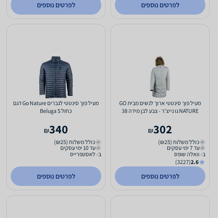
לפרטים נוספים
לפרטים נוספים
מעיל פוך סינטטי ארוך לנשים מבית GO
מעיל פוך סינטטי לגברים Go Nature דגם
NATURE גו נייצ'ר - צבע לבן מידה 38
כחול Beluga S
340
302
₪
₪
כולל משלוח (₪25)
כולל משלוח (₪25)
עד 7 ימי עסקים
עד 10 ימי עסקים
ב- וואלה שופס
ב- לאסטפרייס
(3227)
2.6
לפרטים נוספים
לפרטים נוספים