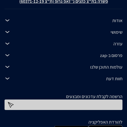
פשרה בת"צ כהנים נ' זאפ גרופ (ת"צ 60371-12-19)
אודות
שימושי
עזרה
פרסום ב-zap
עולמות התוכן שלנו
חוות דעת
הרשמה לקבלת עדכונים ומבצעים
כתובת דוא''ל
להורדת האפליקציה