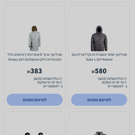
מעיל פוך שחור אטום לרוח וקל לאריזה Go
מעיל פוך ארוך לנשים דוחה רוח ומים כולל
Nature דגם Suka-L
כובע פרווה ניתק Go Nature דגם Snowy
לבן 40
383
580
₪
₪
כולל משלוח (₪25)
כולל משלוח (₪25)
עד 10 ימי עסקים
עד 10 ימי עסקים
ב- לאסטפרייס
ב- לאסטפרייס
לפרטים נוספים
לפרטים נוספים