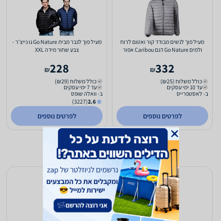
מעיל פוך לנשים מבודד קור ואטום לרוח
מעיל פוך לגבר מבית Go Nature גו נייצ'ר -
ולמים Go Nature דגם Caribou אפור
צבע שחור מידה XXL
228
332
₪
₪
כולל משלוח (₪25)
כולל משלוח (₪29)
עד 10 ימי עסקים
עד 7 ימי עסקים
ב- לאסטפרייס
ב- וואלה שופס
(3227)
2.6
לפרטים נוספים
לפרטים נוספים