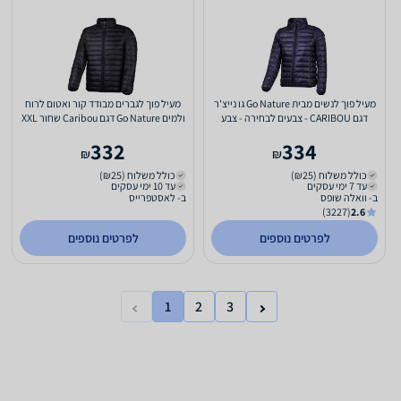
מעיל פוך לנשים מבית Go Nature גו נייצ'ר
מעיל פוך לגברים מבודד קור ואטום לרוח
דגם CARIBOU - צבעים לבחירה - צבע
ולמים Go Nature דגם Caribou שחור XXL
שחור מידה S
332
334
₪
₪
כולל משלוח (₪25)
כולל משלוח (₪25)
עד 7 ימי עסקים
עד 10 ימי עסקים
ב- וואלה שופס
ב- לאסטפרייס
(3227)
2.6
לפרטים נוספים
לפרטים נוספים
1
2
3