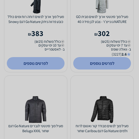
מעיל פוך סינטטי ארוך לנשים מבית GO
מעיל פוך ארוך לנשים דוחה רוח ומים כולל
NATURE גו נייצ'ר - צבע לבן מידה 40
כובע פרווה ניתק Go Nature דגם Snowy
שחור 40
383
302
₪
₪
כולל משלוח (₪25)
כולל משלוח (₪25)
עד 7 ימי עסקים
עד 10 ימי עסקים
ב- וואלה שופס
ב- לאסטפרייס
(3227)
2.6
לפרטים נוספים
לפרטים נוספים
מעיל פוך לנשים מבודד קור ואטום לרוח
מעיל פוך סינטטי לגברים Go Nature דגם
ולמים Go Nature דגם Caribou שחור
שחור Beluga XXXL
36/S