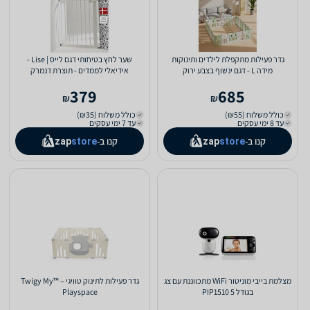
גדר פעילות מתקפלת לילדים ותינוקות
שער לחץ בטיחותי דגם לייס | Lise -
מידה L - דגם ינשוף בצבע ירוק
אידיאלי לממדים - תוצרת דנמרק
379
685
₪
₪
כולל משלוח (₪55)
כולל משלוח (₪35)
עד 8 ימי עסקים
עד 7 ימי עסקים
קנו ב-
קנו ב-
zap
store
zap
store
מצלמת בייבי מוניטור WiFi מתכווננת עם צג
גדר פעילות לתינוק טוויגי – ™‏‏‏‏Twigy My
בגודל 5 PIP1510
Playspace