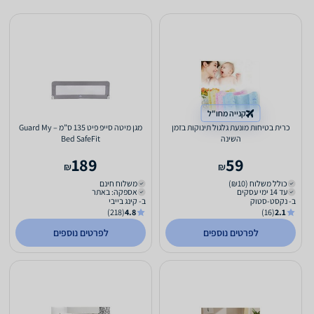
קנייה מחו"ל
כרית בטיחות מונעת גלגול תינוקות בזמן
מגן מיטה סייפ פיט 135 ס”מ – Guard My
השינה
Bed SafeFit
189
59
₪
₪
כולל משלוח (₪10)
משלוח חינם
עד 14 ימי עסקים
אספקה: באתר
ב- נקסט-סטוק
ב- קינג בייבי
(218)
4.8
(16)
2.1
לפרטים נוספים
לפרטים נוספים