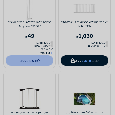
שער בטיחות לחץ רחב מאוד ASTA לפתחים
הרחבה של 14 ס"מ לשער בטיחות מבית
עד 183 ס''מ
בייביסייף BabySafe
49
1,030
₪
₪
משלוח חינם
משלוח חינם
עד 7 ימי עסקים
אספקה: באתר
ב- קינג בייבי
(218)
4.8
קנו ב-
לפרטים נוספים
zap
store
גדר בטיחות 3 מ' אפור כהה 16 מ"מ!
שער לחץ דלת בטיחותי עם סגירה