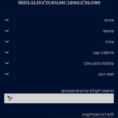
פשרה בת"צ כהנים נ' זאפ גרופ (ת"צ 60371-12-19)
אודות
שימושי
עזרה
פרסום ב-zap
עולמות התוכן שלנו
חוות דעת
הרשמה לקבלת עדכונים ומבצעים
כתובת דוא''ל
להורדת האפליקציה