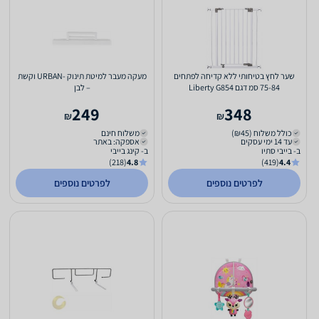
שער לחץ בטיחותי ללא קדיחה לפתחים
מעקה מעבר למיטת תינוק -URBAN וקשת
75-84 סמ דגם Liberty G854
– לבן
249
348
₪
₪
כולל משלוח (₪45)
משלוח חינם
עד 14 ימי עסקים
אספקה: באתר
ב- בייבי סתיו
ב- קינג בייבי
(218)
4.8
(419)
4.4
לפרטים נוספים
לפרטים נוספים