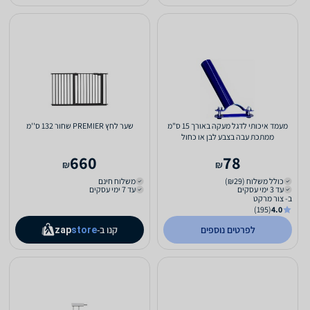
מעמד איכותי לדגל מעקה באורך 15 ס"מ
שער לחץ PREMIER שחור 132 ס''מ
ממתכת עבה בצבע לבן או כחול
660
78
₪
₪
כולל משלוח (₪29)
משלוח חינם
עד 3 ימי עסקים
עד 7 ימי עסקים
ב- צור מרקט
(195)
4.0
לפרטים נוספים
קנו ב-
zap
store