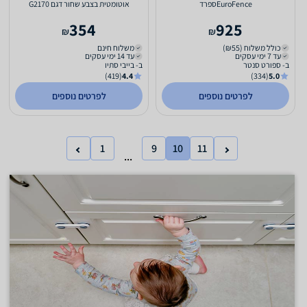
EuroFenceספרד
אוטומטית בצבע שחור דגם G2170
354
925
₪
₪
כולל משלוח (₪55)
משלוח חינם
עד 7 ימי עסקים
עד 14 ימי עסקים
ב- ספורט סנטר
ב- בייבי סתיו
(419)
4.4
(334)
5.0
לפרטים נוספים
לפרטים נוספים
1
9
10
11
...