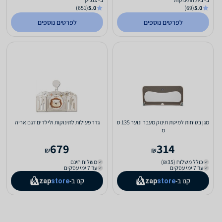
(651)
5.0
(69)
5.0
לפרטים נוספים
לפרטים נוספים
מגן בטיחות למיטת תינוק מעבר ונוער 135 ס
גדר פעילות לתינוקות ולילדים דגם אריה
מ
679
314
₪
₪
כולל משלוח (₪35)
משלוח חינם
עד 7 ימי עסקים
עד 7 ימי עסקים
קנו ב-
קנו ב-
zap
store
zap
store