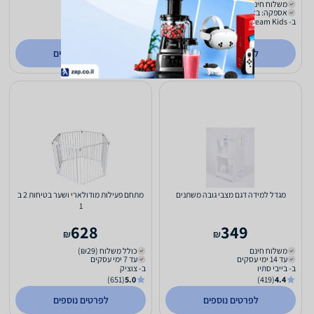
משלוח חינם
כולל משלוח (₪20)
אספקה: באתר
אספקה: באתר
ב- Dream Kids
ב- קינג בייבי
(218)
4.8
לפרטים נוספים
לפרטים נוספים
מגדל למידה דגם מצבי גובה משתנים
מתחם פעילות מודולארי ושער בטיחות 2 ב
1
628
349
₪
₪
משלוח חינם
כולל משלוח (₪29)
עד 14 ימי עסקים
עד 7 ימי עסקים
ב- בייבי סתיו
ב- צוציק
(651)
5.0
(419)
4.4
לפרטים נוספים
לפרטים נוספים