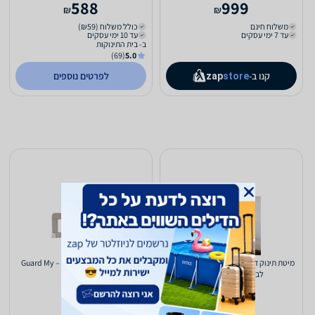
588
999
₪
₪
משלוח חינם
כולל משלוח (₪59)
עד 7 ימי עסקים
עד 10 ימי עסקים
ב- בית התינוקות
(69)
5.0
קנו ב-
לפרטים נוספים
zap
store
מיטת תינוק דגם פנדה כולל מעקה מעבר -
מגן מיטה סייפ פיט 95 ס”מ – Guard My
לבן טבעי Snir-bebe
Bed SafeFit
179
1,180
₪
₪