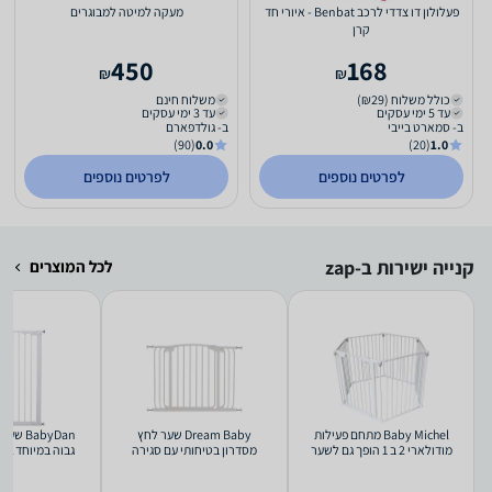
פעלולון דו צדדי לרכב Benbat - איורי חד
מעקה למיטה למבוגרים
קרן
450
168
₪
₪
כולל משלוח (₪29)
משלוח חינם
עד 5 ימי עסקים
עד 3 ימי עסקים
ב- סמארט בייבי
ב- גולדפארם
(90)
0.0
(20)
1.0
לפרטים נוספים
לפרטים נוספים
קנייה ישירות ב-zap
לכל המוצרים
Baby Michel מתחם פעילות
Dream Baby שער לחץ
BabyDan
מודולארי 2 ב 1 הופך גם לשער
מסדרון בטיחותי עם סגירה
גבוה במיוחד ASTA +הארכה
בטיחות
אוטומטית - G2173