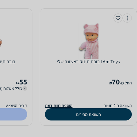
I Am Toys בובת תינוק ראשונה שלי
בובה תינוקת 33 ס''מ 
55
70
₪
‫החל מ-
₪
כולל משלוח (15 ₪)
השוואה ב-2 חנויות
הוספת חוות דעת
ב-בית הצעצוע
השוואת מחירים