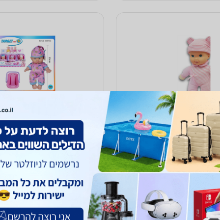
ה תינוק ראשונה שלי
בובה 23 ס''מ וסלקל
50
₪
עד 7 ימי עסקים
כולל משלוח (20 ₪)
אספקה: באת
5.0
(651)
ב-במבינו
לפרטים נוספים
לפרטים נוספים