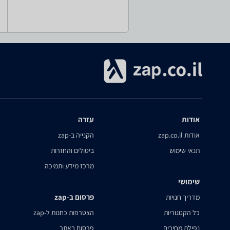
אודות
עזרה
אודות zap.co.il
הקנייה ב-zap
תנאי שימוש
ביטולים והחזרות
מרכז מידע ותמיכה
שימושי
פרסום ב-zap
מדריך חנויות
כל הקטגוריות
הצטרפות כחנות ל-zap
נפילת מחירים
פרסום באתר