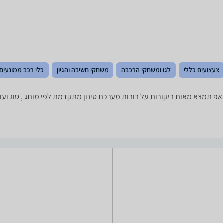
צעצועים כללי
לגו ומשחקי הרכבה
משחקי חשיבה והגיון
כלי רכב ממונעים
 שאתה צריך? רק בזאפ תמצא מאות ביקורות על בובות מערכת סינון מתקדמת לפי מותג ,