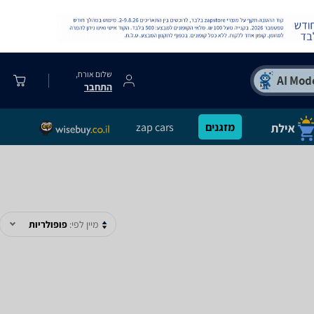
שלום אורח,
התחבר
מזגנים
zap cars
מיין לפי:
פופולריות