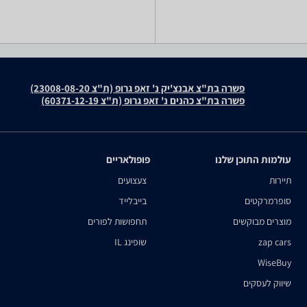
פשרה בת"צ אבנצ'יק נ' זאפ גרופ (ת"צ 23008-08-20)
פשרה בת"צ כהנים נ' זאפ גרופ (ת"צ 60371-12-19)
עולמות התוכן שלנו
פופולאריים
תיירות
צעצועים
סופרמרקטים
בייבלייד
מוצרים מבוקשים
תחפושות לפורים
zap cars
שופינג IL
WiseBuy
שיווק לעסקים