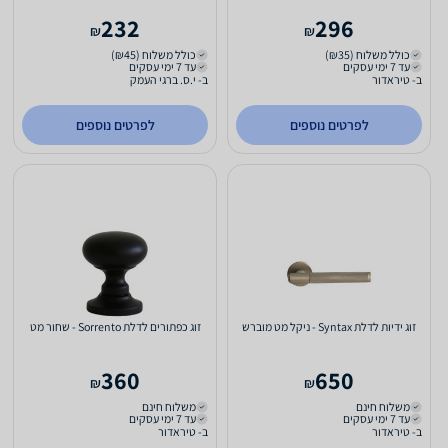
232
296
₪
₪
כולל משלוח (₪35)
כולל משלוח (₪45)
עד 7 ימי עסקים
עד 7 ימי עסקים
ב- טיראדור
ב- י.ס. ברגי העמק
לפרטים נוספים
לפרטים נוספים
זוג ידיות לדלת Syntax - ניקל מט מוברש
זוג כפתורים לדלת Sorrento - שחור מט
360
650
₪
₪
משלוח חינם
משלוח חינם
עד 7 ימי עסקים
עד 7 ימי עסקים
ב- טיראדור
ב- טיראדור