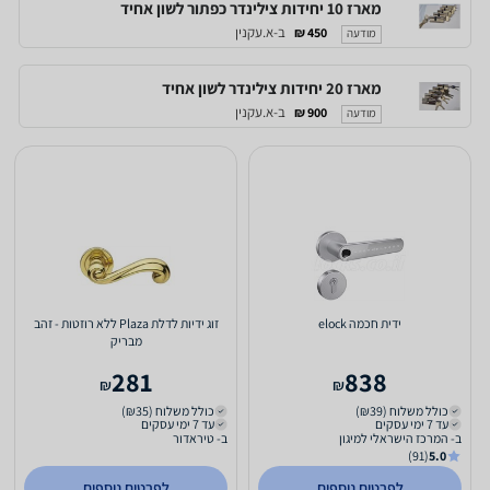
מארז 10 יחידות צילינדר כפתור לשון אחיד
ב-א.עקנין
450 ₪
מודעה
מארז 20 יחידות צילינדר לשון אחיד
ב-א.עקנין
900 ₪
מודעה
ידית חכמה elock
זוג ידיות לדלת Plaza ללא רוזטות - זהב
מבריק
281
838
₪
₪
כולל משלוח (₪39)
כולל משלוח (₪35)
עד 7 ימי עסקים
עד 7 ימי עסקים
ב- המרכז הישראלי למיגון
ב- טיראדור
(91)
5.0
לפרטים נוספים
לפרטים נוספים