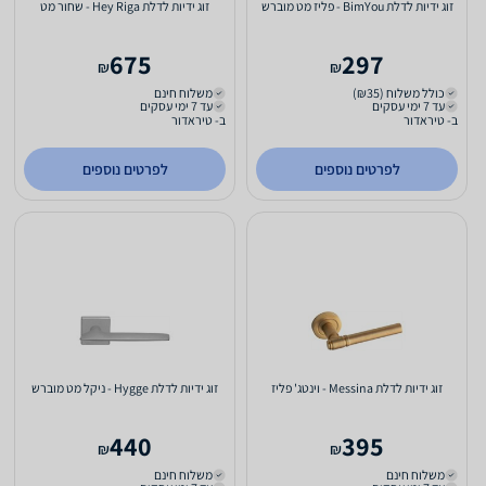
זוג ידיות לדלת BimYou - פליז מט מוברש
זוג ידיות לדלת Hey Riga - שחור מט
675
297
₪
₪
כולל משלוח (₪35)
משלוח חינם
עד 7 ימי עסקים
עד 7 ימי עסקים
ב- טיראדור
ב- טיראדור
לפרטים נוספים
לפרטים נוספים
זוג ידיות לדלת Messina - וינטג' פליז
זוג ידיות לדלת Hygge - ניקל מט מוברש
440
395
₪
₪
משלוח חינם
משלוח חינם