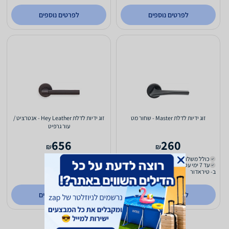
לפרטים נוספים
לפרטים נוספים
זוג ידיות לדלת Master - שחור מט
זוג ידיות לדלת Hey Leather - אנטרציט /
עור גרפיט
656
260
₪
₪
כולל משלוח (₪35)
משלוח חינם
עד 7 ימי עסקים
עד 7 ימי עסקים
ב- טיראדור
ב- טיראדור
לפרטים נוספים
לפרטים נוספים