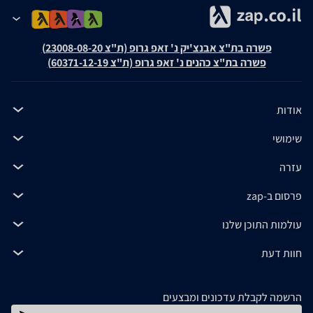
פשרה בת"צ אבנצ'יק נ' זאפ גרופ (ת"צ 23008-08-20)
פשרה בת"צ כהנים נ' זאפ גרופ (ת"צ 60371-12-19)
אודות
שימושי
עזרה
פרסום ב-zap
עולמות התוכן שלנו
חוות דעת
הרשמה לקבלת עדכונים ומבצעים