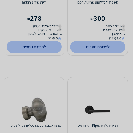
סט פרזול לדלתות שריונית חסם
ידיות שירי נירוסטה
278
300
₪
₪
משלוח חינם
כולל משלוח (₪39)
עד 7 ימי עסקים
עד 7 ימי עסקים
ב- א.עקנין
ב- המרכז הישראלי למיגון
(91)
5.0
(167)
5.0
לפרטים נוספים
לפרטים נוספים
זוג ידיות לדלת Pipe - שחור מט
כפתור קבוע ניקל מט לפלטות בדלת ביטחון