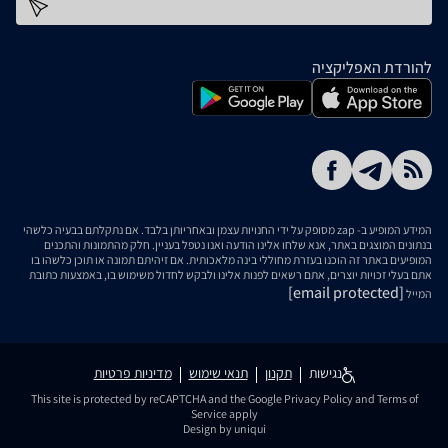
כתובת דוא''ל
להורדת האפליקציה
המידע המופיע ב- zap מסופק על ידי החנויות עצמן ובאחריותן בלבד. אם נתקלתם בבעיה כלשהי
בנתונים המוצגים באתר, אנא שלחו אלינו הודעה ואנו נטפל בעניין. חלק מהתמונות והתכנים
המופיעים באתר זה הוכנו בעזרת מחוללי בינה מלאכותית. אם זיהיתם תמונה או תוכן כלשהו בו
אתם בעלי זכויות יוצרים, אתם רשאים לפנות אלינו ולבקש לחדול משימוש בו, באמצעות כתובת
[email protected]
המייל
נגישות
תקנון
תנאי שימוש
מדיניות פרטיות
This site is protected by reCAPTCHA and the Google
Privacy Policy
and
Terms of
Service
apply
Design by uniqui