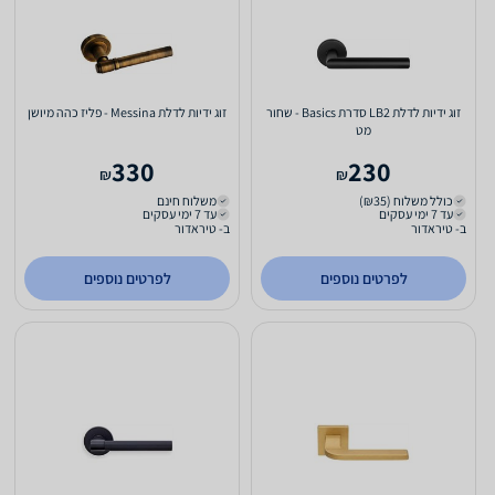
זוג ידיות לדלת LB2 סדרת Basics - שחור
זוג ידיות לדלת Messina - פליז כהה מיושן
מט
330
230
₪
₪
כולל משלוח (₪35)
משלוח חינם
עד 7 ימי עסקים
עד 7 ימי עסקים
ב- טיראדור
ב- טיראדור
לפרטים נוספים
לפרטים נוספים