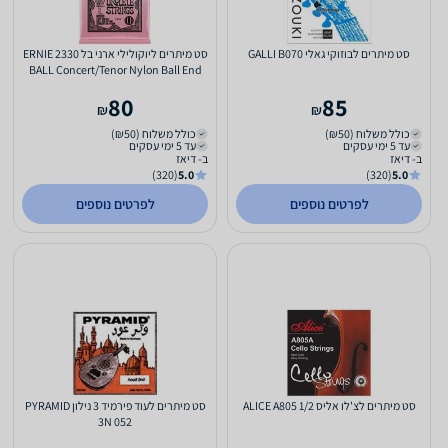
סט מיתרים לבוזוקי גאלי GALLI B070
סט מיתרים ליוקולילי ארני בל 2330 ERNIE
BALL Concert/Tenor Nylon Ball End
Ukulele Wound G...
80
85
₪
₪
כולל משלוח (₪50)
כולל משלוח (₪50)
עד 5 ימי עסקים
עד 5 ימי עסקים
ב- דיאז
ב- דיאז
(320)
5.0
(320)
5.0
לפרטים נוספים
לפרטים נוספים
סט מיתרים לצ'לו אליס 1/2 ALICE A805
סט מיתרים לעוד פירמיד 3 נילון PYRAMID
3N 052