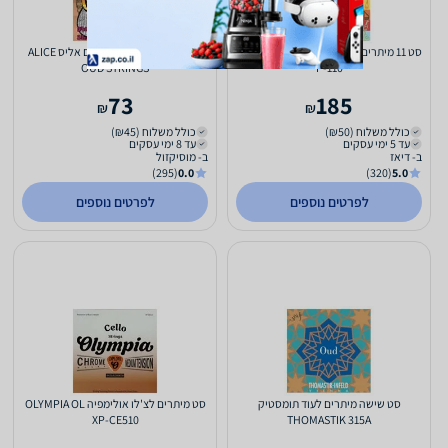
סט 11 מיתרים לעוד קירשנר KURSCHNER
סט מיתרים לעוד 12 מיתרים אליס ALICE
OUD STRINGS
P-110
73
185
₪
₪
כולל משלוח (₪50)
כולל משלוח (₪45)
עד 5 ימי עסקים
עד 8 ימי עסקים
ב- דיאז
ב- מוסיקזול
(295)
0.0
(320)
5.0
לפרטים נוספים
לפרטים נוספים
סט שישה מיתרים לעוד תומסטיק
סט מיתרים לצ'לו אולימפיה OLYMPIA OL
XP-CE510
THOMASTIK 315A