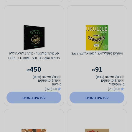
מיתרים ליוקללה טנור סאווארז Savarez
סט מיתרים לכינור - מיתר 1 לולאה ללא
כדורית CORELLI 600ML SOLEA violin
MEDIUM LIGHT
450
91
₪
₪
כולל משלוח (₪45)
כולל משלוח (₪50)
עד 8 ימי עסקים
עד 5 ימי עסקים
ב- מוסיקזול
ב- דיאז
(320)
5.0
(295)
0.0
לפרטים נוספים
לפרטים נוספים