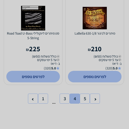
מיתרים לכינור LaBella 630-1/8
סט מיתרים ליוקולילי Road Toad U-Bass
5-String
225
210
₪
₪
כולל משלוח (₪50)
כולל משלוח (₪50)
עד 5 ימי עסקים
עד 5 ימי עסקים
ב- דיאז
ב- דיאז
(320)
5.0
(320)
5.0
לפרטים נוספים
לפרטים נוספים
1
3
4
5
...