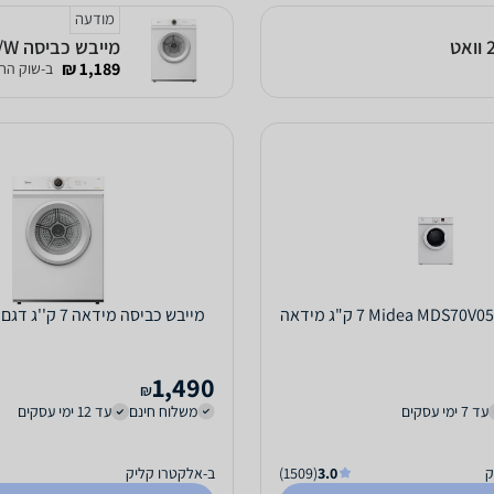
מודעה
מייבש כביסה Midea MD100A70/W ‏7 ‏ק"ג מידאה*יבואן רשמי*משלוח חינם
1,189 ₪
ב-שוק הח
מייבש כביסה מידאה 7 ק''ג דגם 6428 MIDEA
1,490
₪
עד 7 ימי עסקים
משלוח חינם
עד 12 ימי עסקים
ק
3.0
(1509)
ב-אלקטרו קליק