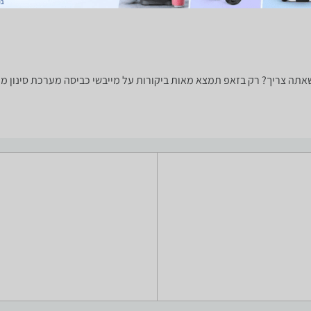
ה למצוא את המייבש כביסה שאתה צריך? רק בזאפ תמצא מאות ביקורות על מייבשי כביסה מער