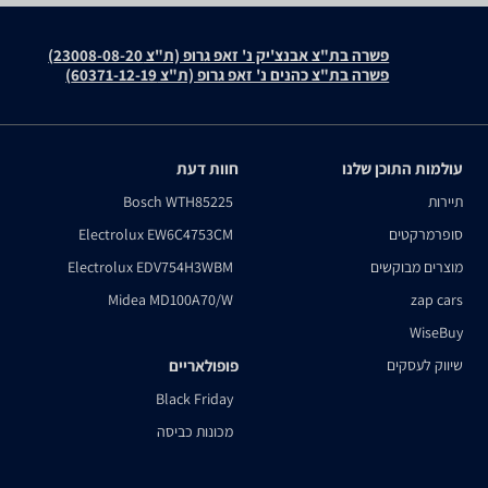
פשרה בת"צ אבנצ'יק נ' זאפ גרופ (ת"צ 23008-08-20)
פשרה בת"צ כהנים נ' זאפ גרופ (ת"צ 60371-12-19)
עולמות התוכן שלנו
חוות דעת
תיירות
Bosch WTH85225
סופרמרקטים
Electrolux EW6C4753CM
מוצרים מבוקשים
Electrolux EDV754H3WBM
Midea MD100A70/W
zap cars
WiseBuy
שיווק לעסקים
פופולאריים
Black Friday
מכונות כביסה