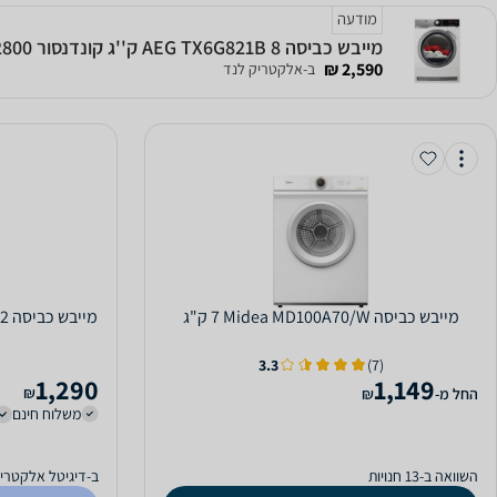
מודעה
מייבש כביסה AEG TX6G821B 8 ק''ג קונדנסור 2800 וואט
2,590 ₪
ב-אלקטריק לנד
מייבש כביסה Midea MD100A70/W ‏7 ‏ק"ג
מייבש כביסה Midea MDS70V052 ‏7 ‏ק"ג מידאה
3.3
(7)
1,290
1,149
₪
‫החל מ-
₪
משלוח חינם
השוואה ב-13 חנויות
ב-דיגיטל אלקטרי