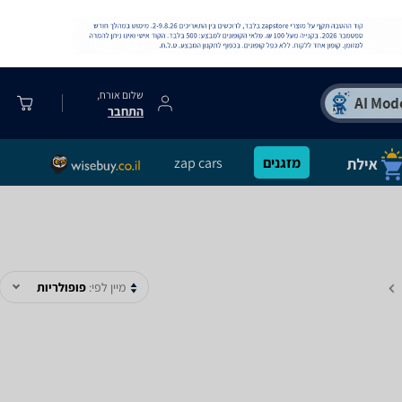
שלום אורח,
התחבר
מזגנים
zap cars
מיין לפי:
פופולריות