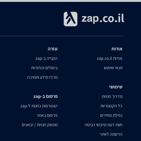
אודות
עזרה
אודות zap.co.il
הקנייה ב-zap
תנאי שימוש
ביטולים והחזרות
מרכז מידע ותמיכה
שימושי
פרסום ב-zap
מדריך חנויות
כל הקטגוריות
הצטרפות כחנות ל-zap
נפילת מחירים
פרסום באתר
חוות דעת מייבשי כביסה
ממשק חנויות / יבואנים
הרשמה לאתר