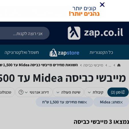
כל הקטגוריות
חשמל ואלקטרוניקה
השוואת מחירים מייבשי כביסה ‏Midea ‏עד 1,500 ‏ש"ח
...
מייבשי כביסה‏
מייבשי כביסה ‏Midea ‏עד 1,500 ‏ש"ח
סנן (2)
קיבולת
שיטת פעולה
דירוג אנרגטי
טכנולוגי
מותג: Midea
טווח מחירים: עד 1,500 ש"ח
נמצאו 3 מייבשי כביסה