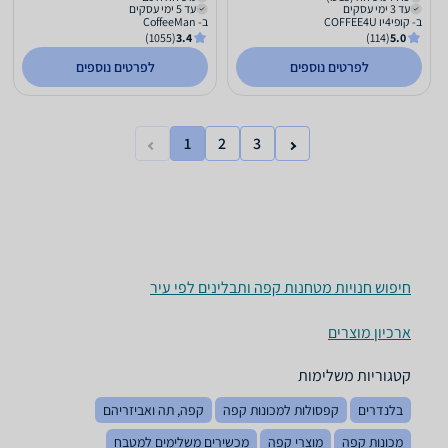
עד 3 ימי עסקים
עד 5 ימי עסקים
ב- קופי4יו COFFEE4U
ב- CoffeeMan
(1055)
3.4
(114)
5.0
לפרטים נוספים
לפרטים נוספים
1
2
3
חיפוש חנויות מטחנות קפה ותבלינים לפי עיר
ארכיון מוצרים
קטגוריות משלימות
בלנדרים
קפסולות למכונות קפה
קפה, תה ואביזריהם
מכונות קפה
מוצרי קפה
מכשירים משלימים למטבח