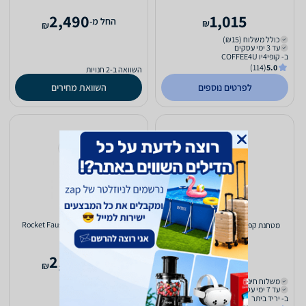
2,490
1,015
‫החל מ-
₪
₪
כולל משלוח (₪15)
עד 3 ימי עסקים
ב- קופי4יו COFFEE4U
(114)
5.0
השוואה ב-2 חנויות
לפרטים נוספים
השוואת מחירים
מטחנת ‏קפה ותבלינים Rocket Fausto
מטחנת ‏קפה ותבלינים Ascaso i-mini
Grinder
(2)
4.0
2,890
1,690
‫החל מ-
₪
₪
משלוח חינם
עד 7 ימי עסקים
ב- יריד ביתר