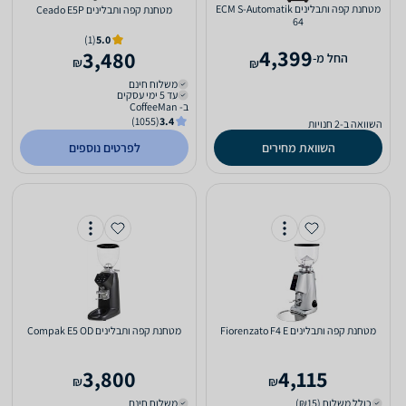
מטחנת ‏קפה ותבלינים ECM S-Automatik
מטחנת ‏קפה ותבלינים Ceado E5P
64
(1)
5.0
4,399
3,480
‫החל מ-
₪
₪
משלוח חינם
עד 5 ימי עסקים
ב- CoffeeMan
(1055)
3.4
השוואה ב-2 חנויות
השוואת מחירים
לפרטים נוספים
מטחנת ‏קפה ותבלינים Fiorenzato F4 E
מטחנת ‏קפה ותבלינים Compak E5 OD
3,800
4,115
₪
₪
כולל משלוח (₪15)
משלוח חינם