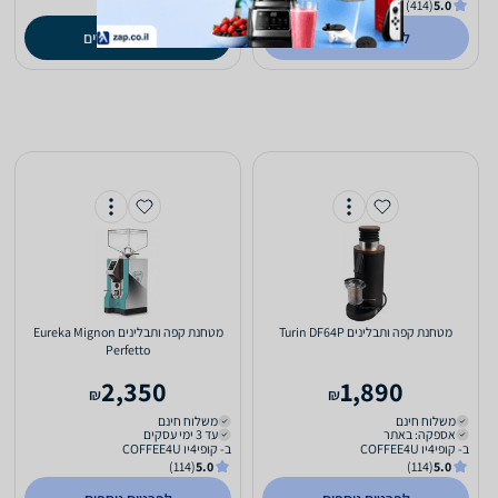
(414)
5.0
השוואה ב-2 חנויות
לפרטים נוספים
השוואת מחירים
מטחנת ‏קפה ותבלינים Turin DF64P
מטחנת ‏קפה ותבלינים Eureka Mignon
Perfetto
2,350
1,890
₪
₪
משלוח חינם
משלוח חינם
אספקה: באתר
עד 3 ימי עסקים
ב- קופי4יו COFFEE4U
ב- קופי4יו COFFEE4U
(114)
5.0
(114)
5.0