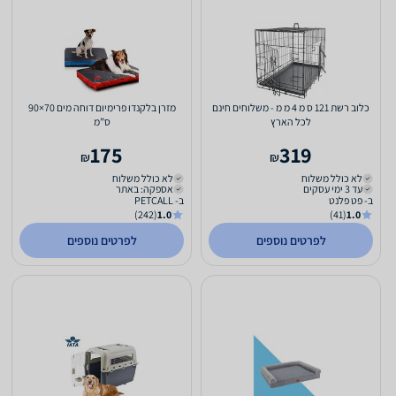
כלוב רשת 121 ס מ 4 מ מ - משלוחים חינם
מזרן בלקנדו פרימיום דוחה מים 70×90
לכל הארץ
ס”מ
175
319
₪
₪
לא כולל משלוח
לא כולל משלוח
עד 3 ימי עסקים
אספקה: באתר
ב- פט פלנט
ב- PETCALL
(242)
1.0
(41)
1.0
לפרטים נוספים
לפרטים נוספים