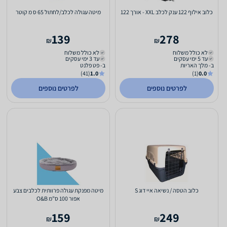
כלוב אילוף 122 ענק לכלב XXL - אורך 122
מיטה עגולה לכלב/לחתול 65 ס מ קוטר
139
278
₪
₪
לא כולל משלוח
לא כולל משלוח
עד 5 ימי עסקים
עד 3 ימי עסקים
ב- מלך האריות
ב- פט פלנט
(41)
1.0
(1)
0.0
לפרטים נוספים
לפרטים נוספים
כלוב הטסה / נשיאה איי דוג S
מיטה מפנקת עגולה פרוותית לכלבים צבע
אפור 100 ס"מ O&B
159
249
₪
₪