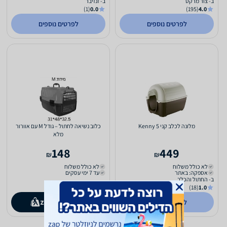
ב- צור מרקט
ב- זנזיבר
(1)
0.0
(195)
4.0
לפרטים נוספים
לפרטים נוספים
מלונה לכלב קני 5 Kenny
כלוב נשיאה לחתול – גודל M עם אוורור
מלא
148
449
₪
₪
לא כולל משלוח
לא כולל משלוח
אספקה: באתר
עד 7 ימי עסקים
ב- החתול והכלב
(18)
1.0
לפרטים נוספים
קנו ב-
zap
store