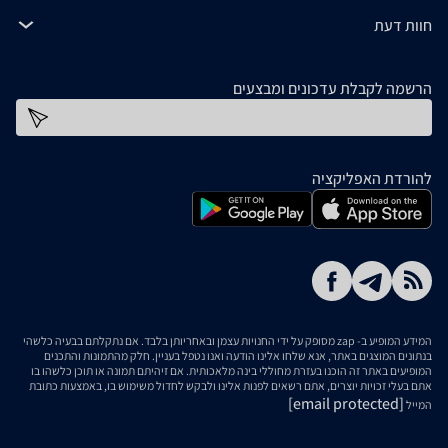
חוות דעת
הרשמה לקבלת עדכונים ומבצעים
כתובת דוא''ל
להורדת האפליקציה
המידע המופיע ב- zap מסופק על ידי החנויות עצמן ובאחריותן בלבד. אם נתקלתם בבעיה כלשהי
בנתונים המוצגים באתר, אנא שלחו אלינו הודעה ואנו נטפל בעניין. חלק מהתמונות והתכנים
המופיעים באתר זה הוכנו בעזרת מחוללי בינה מלאכותית. אם זיהיתם תמונה או תוכן כלשהו בו
אתם בעלי זכויות יוצרים, אתם רשאים לפנות אלינו ולבקש לחדול משימוש בו, באמצעות כתובת
[email protected]
המייל