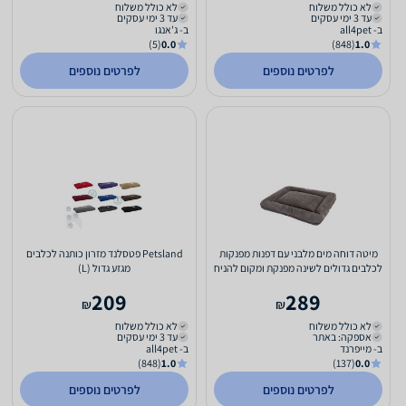
לא כולל משלוח
לא כולל משלוח
עד 3 ימי עסקים
עד 3 ימי עסקים
ב- all4pet
ב- ג'אנגו
(5)
0.0
(848)
1.0
לפרטים נוספים
לפרטים נוספים
מיטה דוחה מים מלבני עם דפנות מפנקות
Petsland פטסלנד מזרון כותנה לכלבים
לכלבים גדולים לשינה מפנקת ומקום להניח
מגזע גדול (L)
את הראש על...
209
289
₪
₪
לא כולל משלוח
לא כולל משלוח
אספקה: באתר
עד 3 ימי עסקים
ב- מייפרנד
ב- all4pet
(848)
1.0
(137)
0.0
לפרטים נוספים
לפרטים נוספים