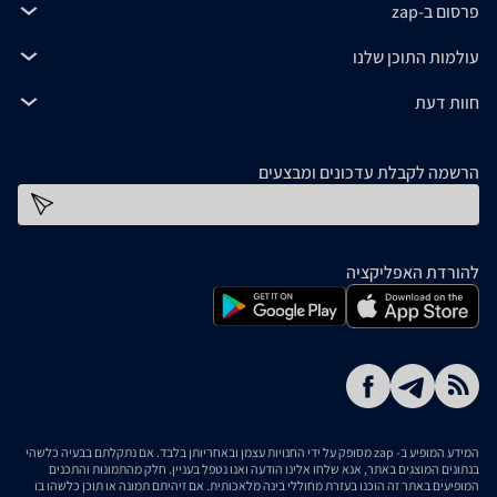
פרסום ב-zap
עולמות התוכן שלנו
חוות דעת
הרשמה לקבלת עדכונים ומבצעים
כתובת דוא''ל
להורדת האפליקציה
המידע המופיע ב- zap מסופק על ידי החנויות עצמן ובאחריותן בלבד. אם נתקלתם בבעיה כלשהי
בנתונים המוצגים באתר, אנא שלחו אלינו הודעה ואנו נטפל בעניין. חלק מהתמונות והתכנים
המופיעים באתר זה הוכנו בעזרת מחוללי בינה מלאכותית. אם זיהיתם תמונה או תוכן כלשהו בו