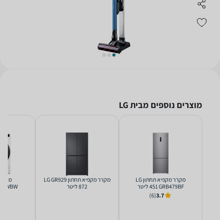
מוצרים נוספים מבית LG
מקרר ‏מקפיא תחתון LG
מקרר ‏מקפיא תחתון LG GR929
GRB479BF ‏451 ‏ליטר
WF10114WBW 
(6)
3.7