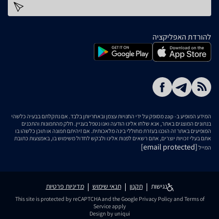
כתובת דוא''ל
להורדת האפליקציה
המידע המופיע ב- zap מסופק על ידי החנויות עצמן ובאחריותן בלבד. אם נתקלתם בבעיה כלשהי
בנתונים המוצגים באתר, אנא שלחו אלינו הודעה ואנו נטפל בעניין. חלק מהתמונות והתכנים
המופיעים באתר זה הוכנו בעזרת מחוללי בינה מלאכותית. אם זיהיתם תמונה או תוכן כלשהו בו
אתם בעלי זכויות יוצרים, אתם רשאים לפנות אלינו ולבקש לחדול משימוש בו, באמצעות כתובת
[email protected]
המייל
נגישות
תקנון
תנאי שימוש
מדיניות פרטיות
This site is protected by reCAPTCHA and the Google
Privacy Policy
and
Terms of
Service
apply
Design by uniqui