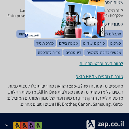
שמות נוספים לדגם
‏לייזר ‏רגילה LaserJet Enterprise M 609 x ‎ K 0 Q 22 A HP, LaserJet
Enterprise M609x‎ K0Q22A HP , HP LaserJet Enterprise M609x‎ K0Q22A
קטגוריות משלימות
מתכלים למדפסות תלת מימד
מחשבי All in one
שרתי מדפסות
סורקים
סורקים יעודיים
מכונות צילום
מגרסות נייר
מכשירי כריכה ולמינציה
דיו וטונרים
מדיה להדפסה
לחוות דעת ופרטי החנויות
מוצרים נוספים של HP בזאפ
מחפשים מדפסת חדשה? ב-zap השוואת מחירים תוכלו למצוא מאות
דגמים של מדפסות: מדפסות משולבות All in One, מדפסות רגילות,
מדפסות לייזר, הזרקת דיו, תרמיות ועוד של מגוון המותגים המובילים:
HP, Brother, Canon, Samsung, Xerox ורבים וטובים אחרים.