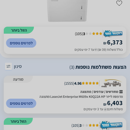
הזול ביותר
)
105
(
3
6,373
₪
לפרטים נוספים
כולל משלוח (39 ₪)
עד 7 ימי עסקים
סינון
הצעות משתלמות נוספות
(3)
מודעה
)
1555
(
4.96
מחודשים / עודפים / מתצוגה
מדפסת לייזר LaserJet Enterprise M609x‎ K0Q22A HP מתצוגה
6,403
לפרטים נוספים
₪
משלוח חינם
עד 3 ימי עסקים
הזול ביותר
)
105
(
3