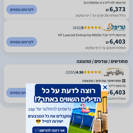
מדפסת HP ליזרג'ט Ent M609x
6,373
לפרטים נוספים
₪
כולל משלוח (39 ₪)
עד 7 ימי עסקים
)
432
(
5
מדפסת לייזר ש/ל HP LaserJet Enterprise M609x
6,403
לפרטים נוספים
₪
משלוח חינם
עד 5 ימי עסקים
מחודשים / עודפים / מתצוגה
)
1555
(
4.96
מחודשים / עודפים / מתצוגה
מדפסת לייזר LaserJet Enterprise M609x‎ K0Q22A HP מתצוגה
6,403
לפרטים נוספים
₪
משלוח חינם
עד 3 ימי עסקים