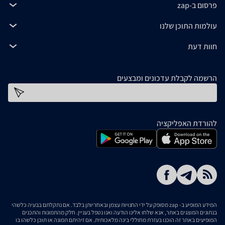
פרסום ב-zap
עולמות התוכן שלנו
חוות דעת
הרשמה לקבלת עדכונים ומבצעים
כתובת דוא''ל
להורדת האפליקציה
המידע המופיע ב- zap מסופק על ידי החנויות עצמן ובאחריותן בלבד. אם נתקלתם בבעיה כלשהי
בנתונים המוצגים באתר, אנא שלחו אלינו הודעה ואנו נטפל בעניין. חלק מהתמונות והתכנים
המופיעים באתר זה הוכנו בעזרת מחוללי בינה מלאכותית. אם זיהיתם תמונה או תוכן כלשהו בו