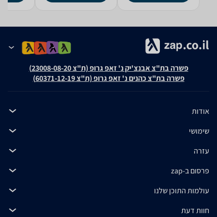
פשרה בת"צ אבנצ'יק נ' זאפ גרופ (ת"צ 23008-08-20)
פשרה בת"צ כהנים נ' זאפ גרופ (ת"צ 60371-12-19)
אודות
שימושי
עזרה
פרסום ב-zap
עולמות התוכן שלנו
חוות דעת