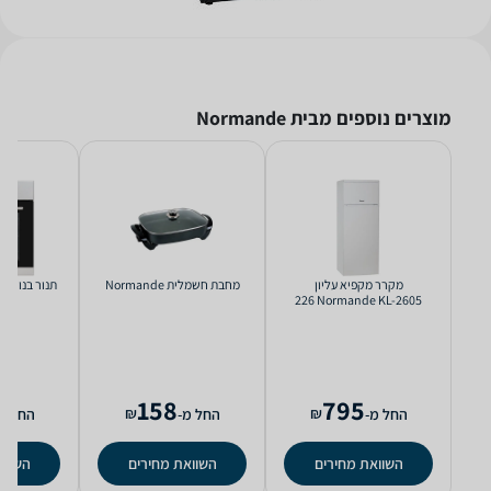
מוצרים נוספים מבית Normande
מקרר ‏מקפיא עליון
מחבת חשמלית Normande
‏תנור בנוי Normande ND807
Normande KL-2605 ‏226
‏ליטר
158
795
₪
₪
החל מ-
החל מ-
החל מ
השוואת מחירים
השוואת מחירים
השווא