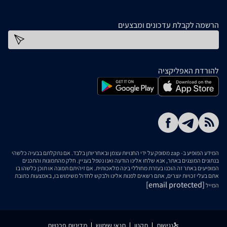
הרשמה לקבלת עדכונים ומבצעים
כתובת דוא''ל
להורדת האפליקציה
המידע המופיע ב- zap מסופק על ידי החנויות עצמן ובאחריותן בלבד. אם נתקלתם בבעיה כלשהי
בנתונים המוצגים באתר, אנא שלחו אלינו הודעה ואנו נטפל בעניין. חלק מהתמונות והתכנים
המופיעים באתר זה הוכנו בעזרת מחוללי בינה מלאכותית. אם זיהיתם תמונה או תוכן כלשהו בו
אתם בעלי זכויות יוצרים, אתם רשאים לפנות אלינו ולבקש לחדול משימוש בו, באמצעות כתובת
[email protected]
המייל
נגישות
תקנון
תנאי שימוש
מדיניות פרטיות