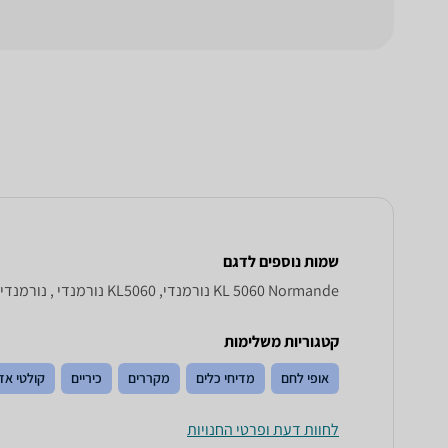
שמות נוספים לדגם
KL 5060 Normande נורמנדי, KL5060 נורמנדי , נורמנדי KL5060
קטגוריות משלימות
אופי לחם
מדיחי כלים
מקררים
כיריים
קולטי אד
לחוות דעת ופרטי החנויות