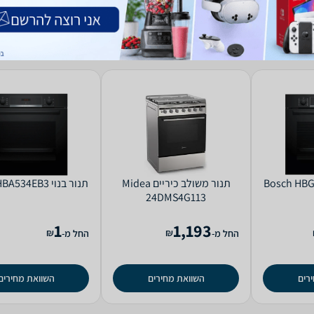
‏תנור משולב כיריים Midea
‏תנור בנוי Bosch HBA534EB3
24DMS4G113
1
1,193
₪
₪
החל מ-
החל מ-
רים
השוואת מחירים
השוואת מחירים