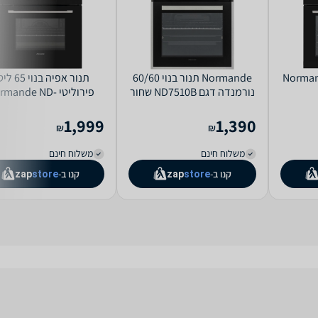
Normande תנור בנוי 60/60
תנור אפיה בנוי
נורמנדה דגם ND7510B שחור
פירוליטי mande ND
1080P
1,999
1,390
₪
₪
משלוח חינם
משלוח חינם
קנו ב-
קנו ב-
zap
store
zap
store