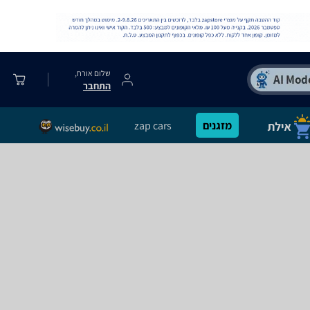
שלום אורח,
התחבר
מזגנים
zap cars