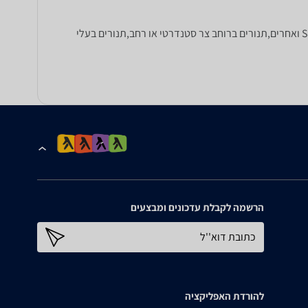
מחפשים תנור? כאן תוכלו למצוא מגוון רחב של תנורים בנויים, ותנורים משולבי כיריים, של סאוטר, דלונגי, Siemens ,De Dietrich ,Bosch ואחרים,תנורים ברוחב צר סטנדרטי או רחב,תנורים בעלי
הרשמה לקבלת עדכונים ומבצעים
כתובת דוא''ל
להורדת האפליקציה