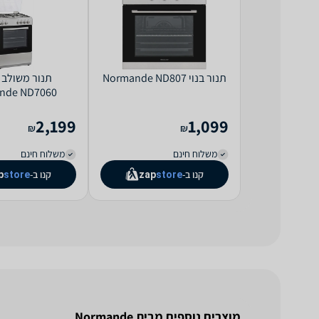
תנור בנוי Normande ND807
תנור משולב כ
nde ND7060
2,199
1,099
₪
₪
משלוח חינם
משלוח חינם
קנו ב-
קנו ב-
p
store
zap
store
מוצרים נוספים מבית Normande