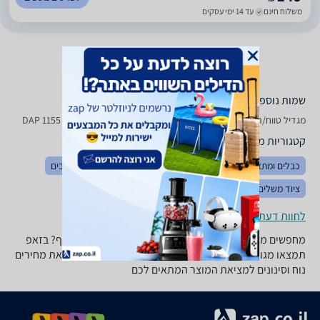
משלוח חינם
עד 14 ימי עסקים
שמות נוספים לדגם
‏מגדיל טווח/רפיטר DAP 1155 D - Link, DAP1155 D-Link , D-Link DAP1155
קטגוריות משלימות
כבלים ומתאמים
מודמים
מודמים סלולריים
ראוטרים / נתבים
ציוד משלים לתקשורת
לחוות דעת ופרטי החנויות
מחפשים מגדיל טווח לאינטרנט? צריכים קליטת wifi במרתף? בזאפ
תמצאו מגוון של מגדילי טווח ונקודות גישה, עם מנגנון השוואת מחירים
נוח וסינונים למציאת המוצר המתאים לכם