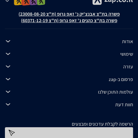
פשרה בת"צ אבנצ'יק נ' זאפ גרופ (ת"צ 23008-08-20)
פשרה בת"צ כהנים נ' זאפ גרופ (ת"צ 60371-12-19)
אודות
שימושי
עזרה
פרסום ב-zap
עולמות התוכן שלנו
חוות דעת
הרשמה לקבלת עדכונים ומבצעים
כתובת דוא''ל