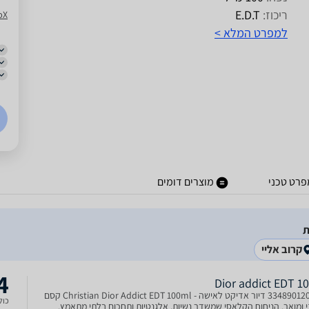
ריכוז:
E.D.T
pX
למפרט המלא >
פרט טכני
מוצרים דומים
קרוב אליי
4
Dior addict EDT 1
3348901206174 דיור אדיקט לאישה - Christian Dior Addict EDT 100ml קסם
כולל
 ומואר. הניחוח הקלאסי שמשדר נשיות, אלגנטיות ותחכום בלתי מתאמץ.