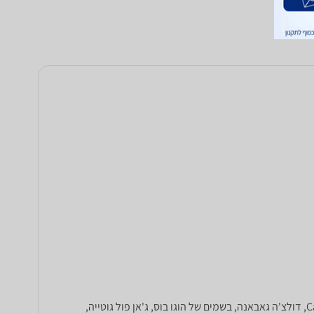
המחירים הזולים ביותר לבשמים, בקטגוריה זו: בשמים מבית שאנל, כריסטיאן דיור, Lancome, סלבדור דאלי, ג'ורג'יו ארמני, Calvin Klein, דולצ'ה גאבאנה, בשמים של הוגו בוס, ג'אן פול גוטייה,