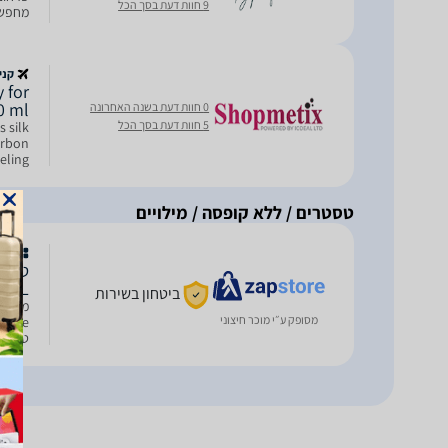
9 חוות דעת בסך הכל
דה טואלט (EDT) מציע פר
קני
y for
0 ml
0 חוות דעת בשנה האחרונה
5 חוות דעת בסך הכל
 silk
urbon
eling
Soft.
טסטרים / ללא קופסה / מילויים
טסט
00ML
ביטחון בשירות
מסופק ע״י מוכר חיצוני
טסטר –
ומאפשר