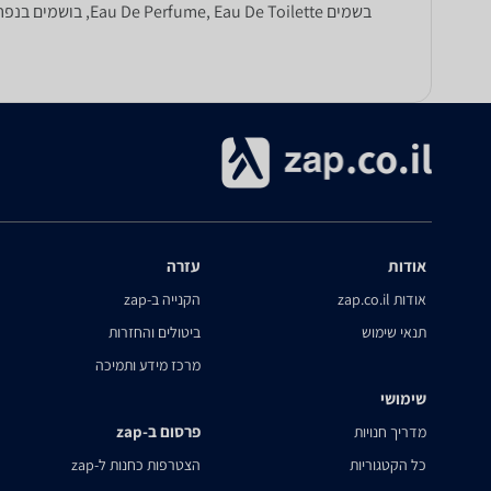
בשמים Eau De Perfume, Eau De Toilette, בושמים בנפח 100 מ"ל, בושם בנפח 75 מ"ל, ועוד.
אודות
עזרה
אודות zap.co.il
הקנייה ב-zap
תנאי שימוש
ביטולים והחזרות
מרכז מידע ותמיכה
שימושי
פרסום ב-zap
מדריך חנויות
כל הקטגוריות
הצטרפות כחנות ל-zap