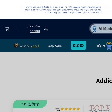
שלום אורח,
התחבר
מזגנים
zap cars
הזול ביותר
5
)
9
(