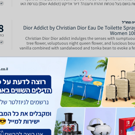
מחפשת בושם בעל נוכחות זוהרת ורעננה? דיור אדיקט (Dior Addict) בגרסת האו
שנות מוארת, קלילה ואלגנ
יה מחו"ל
8
Dior Addict by Christian Dior Eau De Toilette Spra
Women 10
כולל
Christian Dior Dior addict indulges the senses with sumptuous
tree flower, voluptuous night queen flower, and luscious bo
vanilla combined with sandalwood and tonka bean to evoke a fe
of passion in the woman who wears it. Sensual. 
רים / ללא קופסה / מילויים
9
טסטר - אדיקט אדט לאישה 100 מ"ל - כריסטיאן דיור - Tester -
Christian Dior - Addict EDT For Women 1
משל
מחודש טסטר - אדיקט אדט לאישה 100 מ"ל - כריסטיאן דיור בושם מסוג Eau de
Toilette מבית כריסטיאן דיור, מתאים ל־לאישה. נפח המוצר: 100 מ"ל. גרסת
 זהה לחלוטין לבושם המקורי מבחינת ריח, ריכוז ואיכות. מגיע לרוב חיצונית
 מחיר נמוך משמעותית. הניחוח של Te