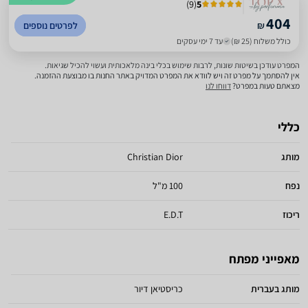
)
9
(
5
404
₪
לפרטים נוספים
כולל משלוח (25 ₪)
עד 7 ימי עסקים
המפרט עודכן בשיטות שונות, לרבות שימוש בכלי בינה מלאכותית ועשוי להכיל שגיאות.
אין להסתמך על מפרט זה ויש לוודא את המפרט המדויק באתר החנות בו מבוצעת ההזמנה.
מצאתם טעות במפרט?
דווחו לנו
כללי
מותג
Christian Dior
נפח
100 מ"ל
ריכוז
E.D.T
מאפייני מפתח
מותג בעברית
כריסטיאן דיור