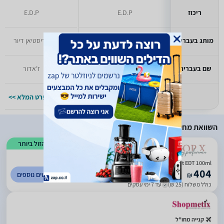
ריכוז
E.D.P
E.D.P
מותג בעברית
יעודכן בקרוב
כריסטיאן דיור
שם בעברית
יעודכן בקרוב
ז'אדור
למפרט המלא >>
למפרט המלא >>
השוואת מחירים
הזול ביותר
)
9
(
5
Dior addict EDT 100ml
404
לפרטים נוספים
₪
כולל משלוח (25 ₪)
עד 7 ימי עסקים
קנייה מחו"ל