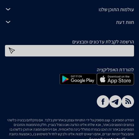
עולמות התוכן שלנו
חוות דעת
הרשמה לקבלת עדכונים ומבצעים
כתובת דוא''ל
להורדת האפליקציה
המידע המופיע ב- zap מסופק על ידי החנויות עצמן ובאחריותן בלבד. אם נתקלתם בבעיה כלשהי
בנתונים המוצגים באתר, אנא שלחו אלינו הודעה ואנו נטפל בעניין. חלק מהתמונות והתכנים
המופיעים באתר זה הוכנו בעזרת מחוללי בינה מלאכותית. אם זיהיתם תמונה או תוכן כלשהו בו
אתם בעלי זכויות יוצרים, אתם רשאים לפנות אלינו ולבקש לחדול משימוש בו, באמצעות כתובת