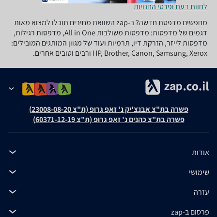
לחוות דעת ופרטי החנויות
מחפשים מדפסת חדשה? ב-zap השוואת מחירים תוכלו למצוא מאות
דגמים של מדפסות: מדפסות משולבות All in One, מדפסות רגילות,
מדפסות לייזר, הזרקת דיו, תרמיות ועוד של מגוון המותגים המובילים:
HP, Brother, Canon, Samsung, Xerox ורבים וטובים אחרים.
פשרה בת"צ אבנצ'יק נ' זאפ גרופ (ת"צ 23008-08-20)
פשרה בת"צ כהנים נ' זאפ גרופ (ת"צ 60371-12-19)
אודות
שימושי
עזרה
פרסום ב-zap