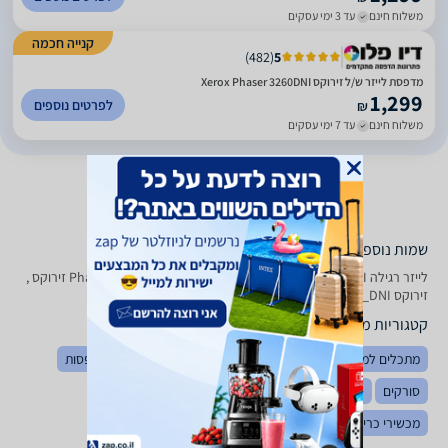
משלוח חינם
עד 3 ימי עסקים
קנייה חכמה
)
482
(
5
מדפסת לייזר ש/ל זירוקס Xerox Phaser 3260DNI
1,299
לפרטים נוספים
₪
משלוח חינם
עד 7 ימי עסקים
שמות נוספים לדגם
‏לייזר ‏רגילה Xerox Phaser 3260 V_DNI זירוקס, Phaser 3260V_DNI זירוקס ,
זירוקס Phaser 3260V_DNI
קטגוריות משלימות
מתכלים למדפסות תלת מימד
מחשבי All in one
שרתי מדפסות
סורקים
סורקים יעודיים
מכונות צילום
מגרסות נייר
מכשירי כריכה ולמינציה
דיו וטונרים
מדיה להדפסה