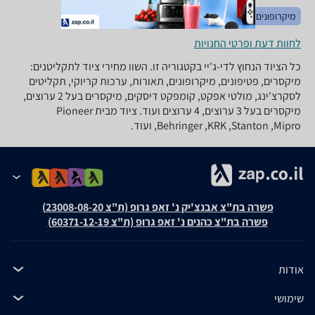
מיקרופונים
אקוסטיקה
לחוות דעת ופרטי החנויות
כל הציוד הנחוץ לדי-ג'יי בקטגוריה זו. השוו מחירי ציוד לתקליטנים:
מיקסרים, פטיפונים, מיקרופונים, תאורות, ערכות קריוקי, תקליטים
לסקרצ'ינג, מולטי אפקט, קומפקט דיסקים, מיקסרים בעל 2 ערוצים,
מיקסרים בעל 3 ערוצים, 4 ערוצים ועוד. ציוד מבית Pioneer
,Behringer ,KRK ,Stanton ,Mipro ועוד.
פשרה בת"צ אבנצ'יק נ' זאפ גרופ (ת"צ 23008-08-20)
פשרה בת"צ כהנים נ' זאפ גרופ (ת"צ 60371-12-19)
אודות
שימושי