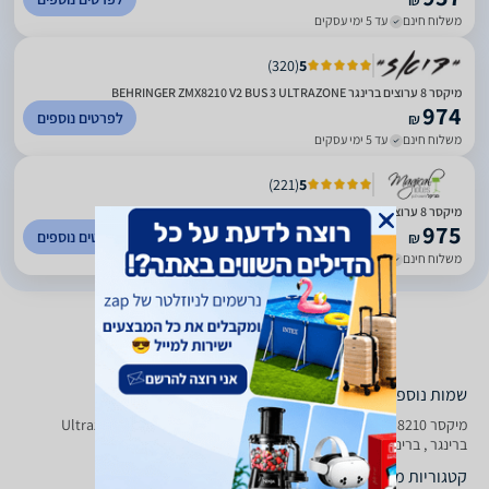
₪
משלוח חינם
עד 5 ימי עסקים
)
320
(
5
מיקסר 8 ערוצים ברינגר BEHRINGER ZMX8210 V2 BUS 3 ULTRAZONE
974
לפרטים נוספים
₪
משלוח חינם
עד 5 ימי עסקים
)
221
(
5
מיקסר 8 ערוצים – behringer ZMX8210
975
לפרטים נוספים
₪
משלוח חינם
עד 5 ימי עסקים
שמות נוספים לדגם
‏מיקסר Behringer Ultrazone ZMX 8210 ברינגר, Ultrazone ZMX8210
ברינגר , ברינגר Ultrazone ZMX8210
קטגוריות משלימות