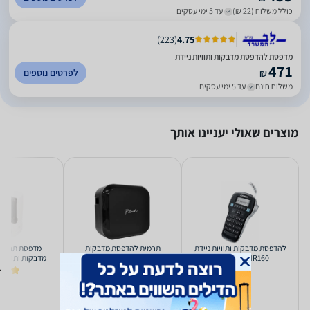
כולל משלוח (22 ₪)
עד 5 ימי עסקים
)
223
(
4.75
מדפסת ‏להדפסת מדבקות ותוויות ניידת
471
לפרטים נוספים
₪
משלוח חינם
עד 5 ימי עסקים
מוצרים שאולי יעניינו אותך
‏להדפסת מדבקות ותוויות ניידת
‏תרמית ‏להדפסת מדבקות
Dymo DXLMR160
ותוויות ניידת Brother
M120
PTP710BT P-touch CUBE
5.0
Plus