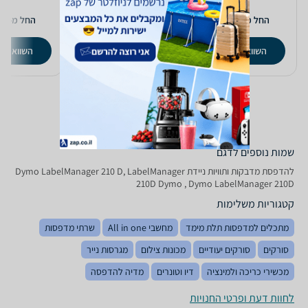
5
579
350
₪
₪
החל מ-
החל מ-
החל מ-
השוואת מחירים
השוואת מחירים
השוואת מ
שמות נוספים לדגם
‏להדפסת מדבקות ותוויות ניידת Dymo LabelManager 210 D, LabelManager
210D Dymo , Dymo LabelManager 210D
קטגוריות משלימות
מתכלים למדפסות תלת מימד
מחשבי All in one
שרתי מדפסות
סורקים
סורקים יעודיים
מכונות צילום
מגרסות נייר
מכשירי כריכה ולמינציה
דיו וטונרים
מדיה להדפסה
לחוות דעת ופרטי החנויות