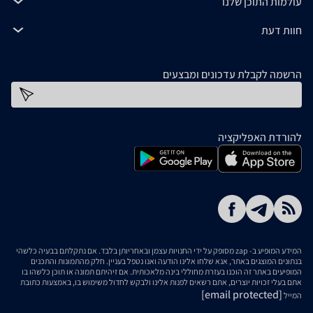
עולמות התוכן שלנו
חוות דעת
הרשמה לקבלת עדכונים ומבצעים
כתובת דוא''ל
להורדת האפליקציה
המידע המופיע ב- zap מסופק על ידי החנויות עצמן ובאחריותן בלבד. אם נתקלתם בבעיה כלשהי
בנתונים המוצגים באתר, אנא שלחו אלינו הודעה ואנו נטפל בעניין. חלק מהתמונות והתכנים
המופיעים באתר זה הוכנו בעזרת מחוללי בינה מלאכותית. אם זיהיתם תמונה או תוכן כלשהו בו
אתם בעלי זכויות יוצרים, אתם רשאים לפנות אלינו ולבקש לחדול משימוש בו, באמצעות כתובת
[email protected]
המייל