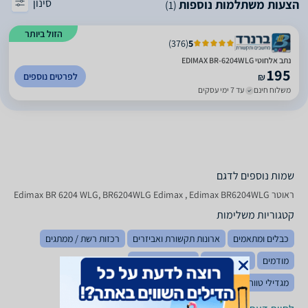
סינון
הצעות משתלמות נוספות
(1)
הזול ביותר
)
376
(
5
נתב אלחוטי EDIMAX BR-6204WLG
195
לפרטים נוספים
₪
משלוח חינם
עד 7 ימי עסקים
שמות נוספים לדגם
‏ראוטר Edimax BR 6204 WLG, BR6204WLG Edimax , Edimax BR6204WLG
קטגוריות משלימות
כבלים ומתאמים
ארונות תקשורת ואביזרים
רכזות רשת / ממתגים
מודמים
כרטיסי רשת
מודמים סלולריים
מגדילי טווח / Access Points
ציוד משלים לתקשורת