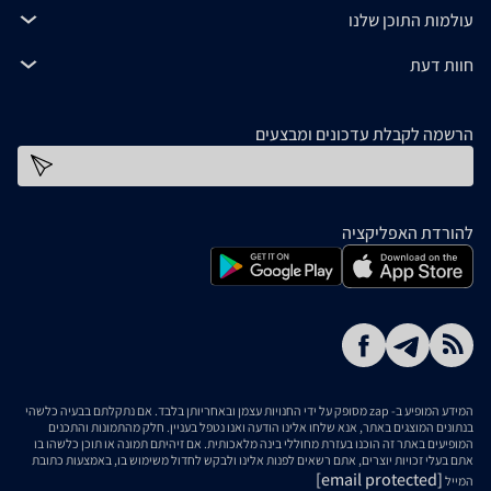
עולמות התוכן שלנו
חוות דעת
הרשמה לקבלת עדכונים ומבצעים
כתובת דוא''ל
להורדת האפליקציה
המידע המופיע ב- zap מסופק על ידי החנויות עצמן ובאחריותן בלבד. אם נתקלתם בבעיה כלשהי
בנתונים המוצגים באתר, אנא שלחו אלינו הודעה ואנו נטפל בעניין. חלק מהתמונות והתכנים
המופיעים באתר זה הוכנו בעזרת מחוללי בינה מלאכותית. אם זיהיתם תמונה או תוכן כלשהו בו
אתם בעלי זכויות יוצרים, אתם רשאים לפנות אלינו ולבקש לחדול משימוש בו, באמצעות כתובת
[email protected]
המייל