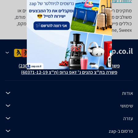
לחוות דעת ופרטי החנויות
מתקינים רשת אלחוטית בבית? קנו ראוטרים אלחוטיים, קוויים או
משולבים מתאימים לרשת ADSL או כבלים, נתבים הכוללים מודם,
כוללים פיירוול, בעלי חיבור USB, RJ-45, ממותגים כגון אדימקס,
Linksys, 3COM, D-Link, Level One, Sweex ועוד.
פשרה בת"צ אבנצ'יק נ' זאפ גרופ (ת"צ 23008-08-20)
פשרה בת"צ כהנים נ' זאפ גרופ (ת"צ 60371-12-19)
אודות
שימושי
עזרה
פרסום ב-zap