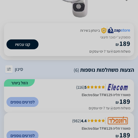
ביטחון בשירות
מסופק ע״י מוכר חיצוני
189
₪
קנו עכשיו
משלוח חינם
עד 7 ימי עסקים
סינון
הצעות משתלמות נוספות
(6)
הזול ביותר
)
116
(
5
מאוורר תליה ElectroStar TFW129
189
לפרטים נוספים
₪
משלוח חינם
עד 7 ימי עסקים
)
982
(
4.4
מאוורר תליה ElectroStar TFW129
189
לפרטים נוספים
₪