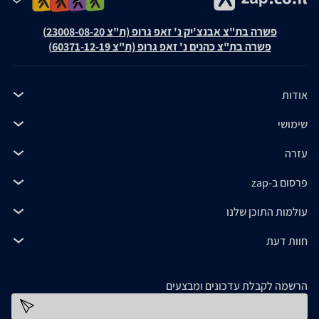
פשרה בת"צ אבנצ'יק נ' זאפ גרופ (ת"צ 23008-08-20)
פשרה בת"צ כהנים נ' זאפ גרופ (ת"צ 60371-12-19)
אודות
שימושי
עזרה
פרסום ב-zap
עולמות התוכן שלנו
חוות דעת
הרשמה לקבלת עדכונים ומבצעים
כתובת דוא''ל