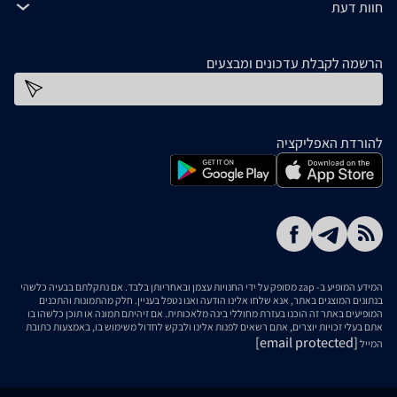
חוות דעת
הרשמה לקבלת עדכונים ומבצעים
כתובת דוא''ל
להורדת האפליקציה
המידע המופיע ב- zap מסופק על ידי החנויות עצמן ובאחריותן בלבד. אם נתקלתם בבעיה כלשהי
בנתונים המוצגים באתר, אנא שלחו אלינו הודעה ואנו נטפל בעניין. חלק מהתמונות והתכנים
המופיעים באתר זה הוכנו בעזרת מחוללי בינה מלאכותית. אם זיהיתם תמונה או תוכן כלשהו בו
אתם בעלי זכויות יוצרים, אתם רשאים לפנות אלינו ולבקש לחדול משימוש בו, באמצעות כתובת
[email protected]
המייל