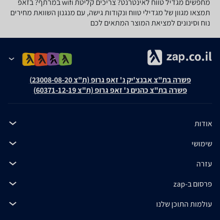
מחפשים מגדיל טווח לאינטרנט? צריכים קליטת wifi במרתף? בזאפ
תמצאו מגוון של מגדילי טווח ונקודות גישה, עם מנגנון השוואת מחירים
נוח וסינונים למציאת המוצר המתאים לכם
פשרה בת"צ אבנצ'יק נ' זאפ גרופ (ת"צ 23008-08-20)
פשרה בת"צ כהנים נ' זאפ גרופ (ת"צ 60371-12-19)
אודות
שימושי
עזרה
פרסום ב-zap
עולמות התוכן שלנו