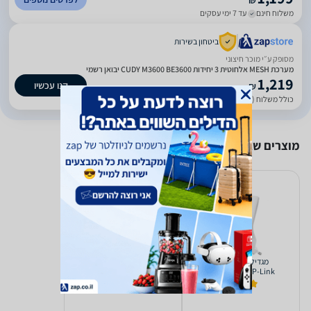
₪
משלוח חינם
עד 7 ימי עסקים
ביטחון בשירות
מסופק ע״י מוכר חיצוני
מערכת MESH אלחוטית 3 יחידות CUDY M3600 BE3600 יבואן רשמי
1,219
קנו עכשיו
₪
כולל משלוח (20 ₪)
עד 7 ימי עסקים
מוצרים שאולי יעניינו אותך
‏מגדיל טווח/רפיטר
מערכת MESH ‏ M1800 3-Pack
Cudy
TLWA850RE TP-Link
(15)
2.4