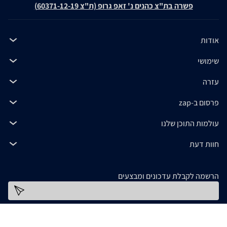
פשרה בת"צ כהנים נ' זאפ גרופ (ת"צ 60371-12-19)
אודות
שימושי
עזרה
פרסום ב-zap
עולמות התוכן שלנו
חוות דעת
הרשמה לקבלת עדכונים ומבצעים
כתובת דוא''ל
להורדת האפליקציה