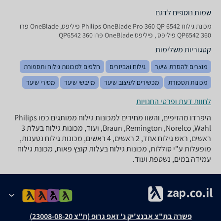
שמות נוספים לדגם
מכונת גילוח Philips OneBlade Pro 360 QP 6542 פיליפס, OneBlade פרו
360 QP6542 פיליפס , פיליפס OneBlade פרו 360 QP6542
קטגוריות משלימות
מוצרים להסרת שיער
גילוח ואביזרים
חלפים למכונות גילוח ותספורת
מכונות תספורת
מכשירים לעיצוב שיער
מייבשי שיער
מסירי שיער
לחוות דעת ופרטי החנויות
היפרדו מהזיפים, והשוו מחירים למכונות גילוח ממותגים כמו Philips
,Braun ,Remington ,Norelco ,Wahl ועוד, מכונות גילוח בעלת 3
ראשים, ראש גילוח אחד, 2 ראשים, 4 ראשים, מכונות גילוח נטענות,
מופעלות ע"י סוללות, מכונות גילוח בעלות קוצץ פאות, מכונת גילוח
עמידה במים, נשטפת ועוד.
פשרה בת"צ אבנצ'יק נ' זאפ גרופ (ת"צ 23008-08-20)