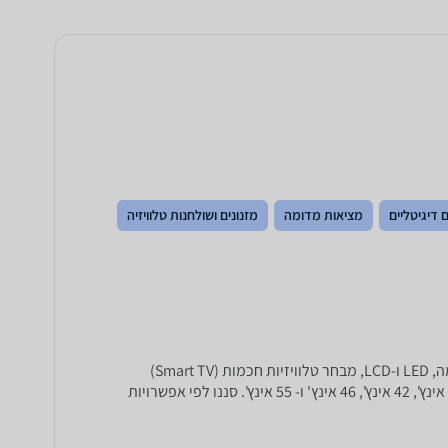
 דיגיטליים
מציאות מדומה
מזנונים ושולחנות טלוויזיה
מחפשים לקנות טלויזיה חדשה? ב-zap השוואת מחירים תוכלו להשוות בין מבחר הטלוויזיות הגדול בישראל! מגוון רחב של טלויזיות פלזמה, LED ו-LCD, מבחר טלוויזיות חכמות (Smart TV)
וטלויזיות תלת מימד של מיטב המותגים כגון : טושיבה, סמסונג, סוני, LG, Philips ,Panasonic Sharp ועוד במגוון גדלים פופולאריים: 32 אינץ', 42 אינץ', 46 אינץ' ו- 55 אינץ'. סננו לפי אפשרויות