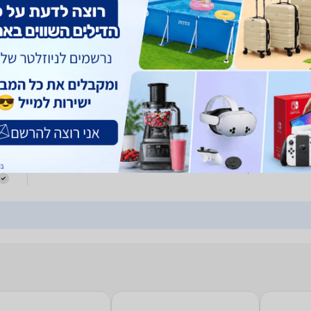
משל
ורזולוציה 1920x1080. מופעלת על Google TV עם גישה ל-Netflix, YouTube,
Amazon Prime ועוד. תומכת ב-DVB-C/T2/S2, Bluetooth 5.0 ו-WiFi דו-ערוצי.
...
0
LED  מץ דגם 40MTE6000
מאפיינים : גודל מסך: 40" טכנולוגיה: DLED רזולוציה: Full HD 1920 x 1080
משל
HDR10 יחס תמונה: 16:9 זווית צפייה: 176°(ר)/176°(ג) בהירות: 200nitz הספק
רמקולים: 2x10W Dolby Audio טלוויזיה חכמה: מערכת הפעלה: Google TV
פנימי: 8
0
LED  מץ דגם 40MTE6000
משל
יה לד 40 אינץ'