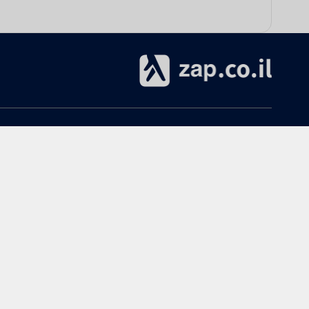
אודות
עזרה
אודות zap.co.il
הקנייה ב-zap
תנאי שימוש
ביטולים והחזרות
מרכז מידע ותמיכה
שימושי
פרסום ב-zap
מדריך חנויות
כל הקטגוריות
הצטרפות כחנות ל-zap
נפילת מחירים
פרסום באתר
חוות דעת טלויזיות
ממשק חנויות / יבואנים