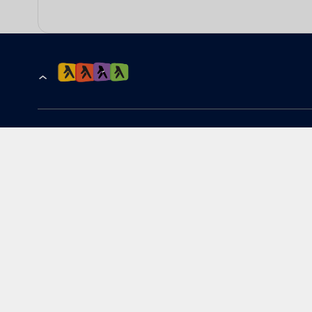
הרשמה לקבלת עדכונים ומבצעים
כתובת דוא''ל
להורדת האפליקציה