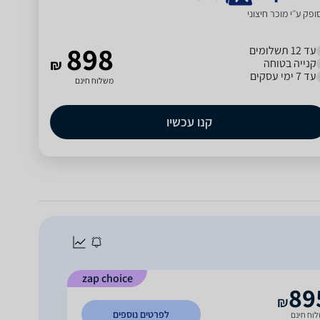
פק ע״י מוכר חיצוני
898
עד 12 תשלומים
קנייה בטוחה
₪
עד 7 ימי עסקים
משלוח חינם
קנו עכשיו
zap choice
89
₪
לפרטים נוספים
וח חינם