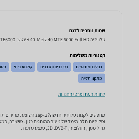
שמות נוספים לדגם
טלוויזיה Metz 40 MTE 6000 Full HD ‏ 40 ‏אינטש, 40MTE6000 Metz , Metz 40MTE6000
קטגוריות משלימות
כבלים ומתאמים
רסיברים ומגברים
קולנוע ביתי
סטר
מתקני תלייה
לחוות דעת ופרטי החנויות
גודל מסך, רזולוציה, 3D ,DVB-T, סמארט ועוד.