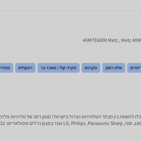
ימרים
שלט רחוק
מקרנים
מקרני קול / סאונד-בר
רמקולים
ממירים