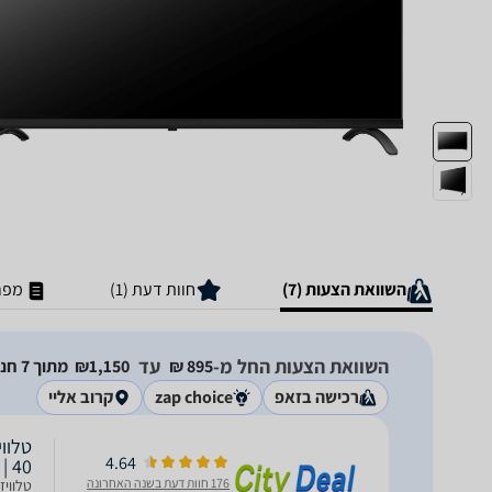
השוואת הצעות (7)
חוות דעת (1)
מפר
השוואת הצעות החל מ-
עד
895‏ ₪
1,150‏₪
מתוך 7 חנויות
רכישה בזאפ
zap choice
קרוב אליי
4.64
40 | יבואן רשמי
176 חוות דעת בשנה האחרונה